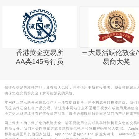
香港黄金交易所
三大最活跃伦敦金/
AA类145号行员
易商大奖
保证金交易等杠杆产品，具有很大风险，并不适用于所有投资者。损失可能超出
确保您在交易前完全了解可能涉及的风险。
本网站上显示的任何信息仅作为一般数据或参考，并不构成任何投资建议。我们
民提供保证金杠杆产品交易。请注意本网站信息不适用于视发布或使用此类信息
决定交易或继续持有任何金融产品前，请务必阅读理解并同意我们的产品披露声
网上保安：为了保护您的私隐安全，请不要使用公共或共享计算机登入您的交易
移动设备。我们不会以电邮方式要求您提供帐户号码和密码等私人数据。 Apple，iPad，i
标并在美国和其他国家注册。App Store是Apple Inc.的服务标志，Android是Goo