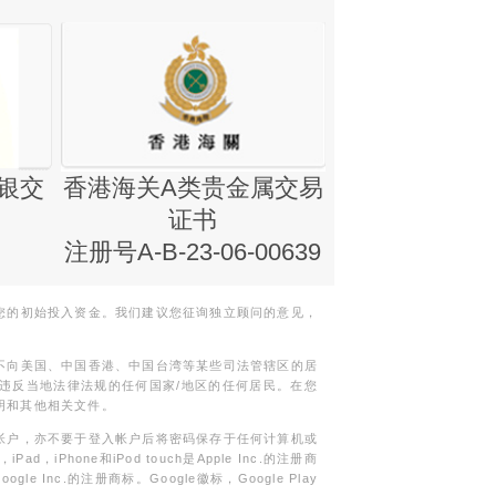
银交
香港海关A类贵金属交易
金银业贸易
证书
集团证书(铸
注册号A-B-23-06-00639
您的初始投入资金。我们建议您征询独立顾问的意见，
不向美国、中国香港、中国台湾等某些司法管辖区的居
违反当地法律法规的任何国家/地区的任何居民。在您
明和其他相关文件。
帐户，亦不要于登入帐户后将密码保存于任何计算机或
Phone和iPod touch是Apple Inc.的注册商
gle Inc.的注册商标。Google徽标，Google Play