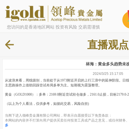
您访问的是香港地区网站 投资有风险 交易需谨慎
直播观点
林海：黄金多头趋势未
2024/3/25 15:17:05
从波浪来看，周线级别，当前处于从1973附近开启的上行三浪中的延伸阶段。日线
主思路操作上借助回踩尝试布局多单为主。短期视为震荡整理。
黄金（GOLD1000）：多单：2169.0附近尝试轻仓做多，2161.0止损，目标2179.0-218
（以上为个人看法，仅供参考，如据此交易，风险自担)
当阁下进入领峰贵金属有限公司网站，即表示自愿接受以下免责条款：
本网站的内容并不打算向用户提供买卖任何投资工具或产品之意见，或任何财务、
多