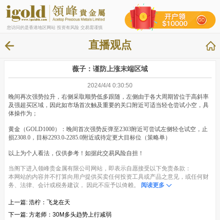
您访问的是香港地区网站 投资有风险 交易需谨慎
直播观点
薇子：谨防上涨末端区域
2024/4/4 0:30:50
晚间再次强势拉升，右侧采取顺势低多跟随，左侧由于各大周期皆位于高斜率
及强超买区域，因此如市场首次触及重要的关口附近可适当轻仓尝试小空，具
体操作为；
黄金（GOLD1000）：晚间首次强势反弹至2303附近可尝试左侧轻仓试空，止
损2308.0，目标2293.0-2285.0附近或待定更大目标位（策略单）
以上为个人看法，仅供参考！如据此交易风险自担！
当阁下进入领峰贵金属有限公司网站，即表示自愿接受以下免责条款：
本网站的内容并不打算向用户提供买卖任何投资工具或产品之意见，或任何财
务、法律、会计或税务建议， 因此不应予以倚赖。
阅读更多
上一篇:
浩柠：飞龙在天
下一篇:
方老师：30M多头趋势上行减弱