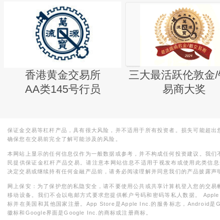
香港黄金交易所
三大最活跃伦敦金/
AA类145号行员
易商大奖
保证金交易等杠杆产品，具有很大风险，并不适用于所有投资者。损失可能超出
确保您在交易前完全了解可能涉及的风险。
本网站上显示的任何信息仅作为一般数据或参考，并不构成任何投资建议。我们
民提供保证金杠杆产品交易。请注意本网站信息不适用于视发布或使用此类信息
决定交易或继续持有任何金融产品前，请务必阅读理解并同意我们的产品披露声
网上保安：为了保护您的私隐安全，请不要使用公共或共享计算机登入您的交易
移动设备。我们不会以电邮方式要求您提供帐户号码和密码等私人数据。 Apple，iPad，i
标并在美国和其他国家注册。App Store是Apple Inc.的服务标志，Android是Goo
徽标和Google界面是Google Inc.的商标或注册商标。