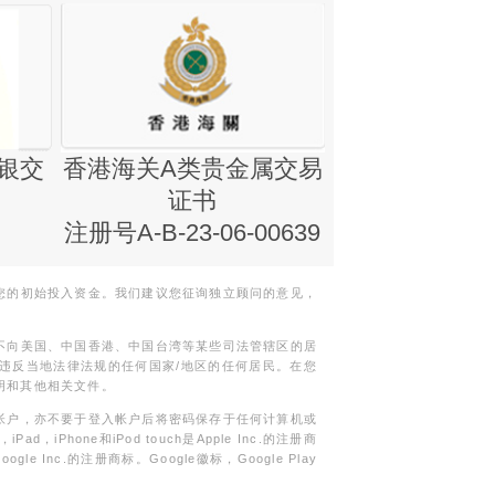
银交
香港海关A类贵金属交易
金银业贸易
证书
集团证书(铸
注册号A-B-23-06-00639
您的初始投入资金。我们建议您征询独立顾问的意见，
不向美国、中国香港、中国台湾等某些司法管辖区的居
违反当地法律法规的任何国家/地区的任何居民。在您
明和其他相关文件。
帐户，亦不要于登入帐户后将密码保存于任何计算机或
Phone和iPod touch是Apple Inc.的注册商
gle Inc.的注册商标。Google徽标，Google Play