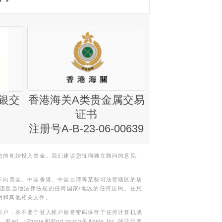
银交
香港海关A类贵金属交易
金银业贸易
证书
集团证书(铸
注册号A-B-23-06-00639
您的初始投入资金。我们建议您征询独立顾问的意见，
不向美国、中国香港、中国台湾等某些司法管辖区的居
违反当地法律法规的任何国家/地区的任何居民。在您
明和其他相关文件。
帐户，亦不要于登入帐户后将密码保存于任何计算机或
Phone和iPod touch是Apple Inc.的注册商