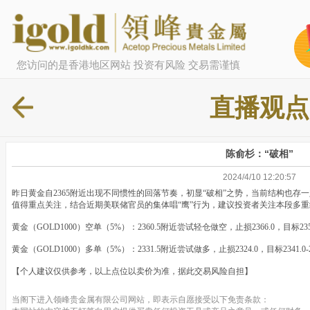
您访问的是香港地区网站 投资有风险 交易需谨慎
直播观点
陈俞杉：“破相”
2024/4/10 12:20:57
昨日黄金自2365附近出现不同惯性的回落节奏，初显“破相”之势，当前结构也存
值得重点关注，结合近期美联储官员的集体唱“鹰”行为，建议投资者关注本段多
黄金（GOLD1000）空单（5%）：2360.5附近尝试轻仓做空，止损2366.0，目标235
黄金（GOLD1000）多单（5%）：2331.5附近尝试做多，止损2324.0，目标2341.0
【个人建议仅供参考，以上点位以卖价为准，据此交易风险自担】
当阁下进入领峰贵金属有限公司网站，即表示自愿接受以下免责条款：