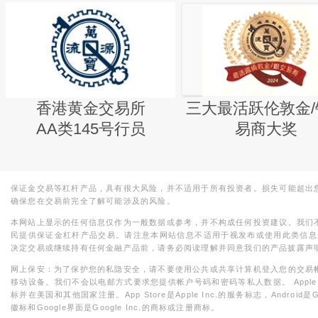
香港黄金交易所
三大最活跃伦敦金/
AA类145号行员
易商大奖
保证金交易等杠杆产品，具有很大风险，并不适用于所有投资者。损失可能超出
确保您在交易前完全了解可能涉及的风险。
本网站上显示的任何信息仅作为一般数据或参考，并不构成任何投资建议。我们
民提供保证金杠杆产品交易。请注意本网站信息不适用于视发布或使用此类信息
决定交易或继续持有任何金融产品前，请务必阅读理解并同意我们的产品披露声
网上保安：为了保护您的私隐安全，请不要使用公共或共享计算机登入您的交易
移动设备。我们不会以电邮方式要求您提供帐户号码和密码等私人数据。 Apple，iPad，i
标并在美国和其他国家注册。App Store是Apple Inc.的服务标志，Android是Goo
徽标和Google界面是Google Inc.的商标或注册商标。