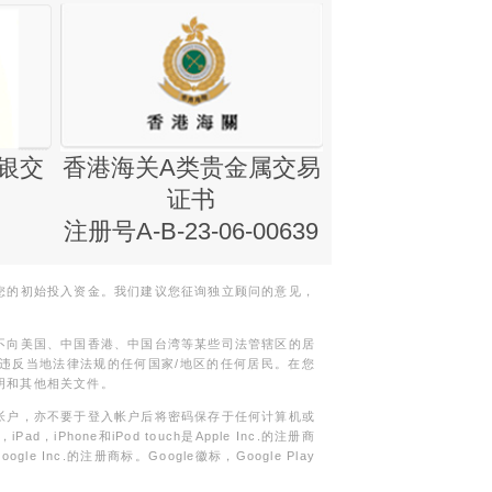
银交
香港海关A类贵金属交易
金银业贸易
证书
集团证书(铸
注册号A-B-23-06-00639
您的初始投入资金。我们建议您征询独立顾问的意见，
不向美国、中国香港、中国台湾等某些司法管辖区的居
违反当地法律法规的任何国家/地区的任何居民。在您
明和其他相关文件。
帐户，亦不要于登入帐户后将密码保存于任何计算机或
Phone和iPod touch是Apple Inc.的注册商
gle Inc.的注册商标。Google徽标，Google Play