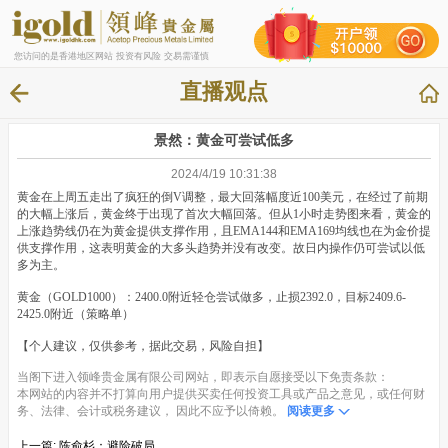
您访问的是香港地区网站 投资有风险 交易需谨慎
直播观点
景然：黄金可尝试低多
2024/4/19 10:31:38
黄金在上周五走出了疯狂的倒V调整，最大回落幅度近100美元，在经过了前期
的大幅上涨后，黄金终于出现了首次大幅回落。但从1小时走势图来看，黄金的
上涨趋势线仍在为黄金提供支撑作用，且EMA144和EMA169均线也在为金价提
供支撑作用，这表明黄金的大多头趋势并没有改变。故日内操作仍可尝试以低
多为主。
黄金（GOLD1000）：2400.0附近轻仓尝试做多，止损2392.0，目标2409.6-
2425.0附近（策略单）
【个人建议，仅供参考，据此交易，风险自担】
当阁下进入领峰贵金属有限公司网站，即表示自愿接受以下免责条款：
本网站的内容并不打算向用户提供买卖任何投资工具或产品之意见，或任何财
务、法律、会计或税务建议， 因此不应予以倚赖。
阅读更多
上一篇:
陈俞杉：避险破局