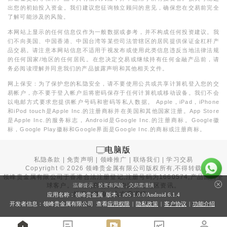
出您的初始投入资金。我们建议您征询独立顾问的意见，确保您在交易前完全
了解可能涉及的风险。
本网站上显示的任何信息仅作为一般数据或参考，并不构成任何投资建议。我
们不向美国、中国香港、中国台湾等某些司法管辖区的居民提供保证金杠杆产
品交易。请注意本网站信息不适用于视发布或使用此类信息违反当地法律法规
的任何国家/地区的任何居民。在您决定交易或继续持有任何金融产品前，请
务必阅读理解并同意我们的产品披露声明和其他相关文件。
网上保安：为了保护您的私隐安全，请不要使用公共或共享计算机登入您的交
易帐户，亦不要于登入帐户后将密码保存于任何计算机或移动设备。我们不会
以电邮方式要求您提供帐户号码和密码等私人数据。 Apple，iPad，iPhone
和iPod touch是Apple Inc.的注册商标并在美国和其他国家注册。App Store
是Apple Inc.的服务标志，Android是Google Inc.的注册商标。Google徽
标，Google Play徽标和Google界面是Google Inc.的商标或注册商标。
电脑版
私隐条款
|
免责声明
|
领峰推广
|
联络我们
|
学习交易
Copyright ©
2026
领峰贵金属有限公司版权所有,不得转载
领峰贵金属有限公司于
香港合法注册登记
,注册号码为1660574,产品面向全
球客户。本站内所有内容均为香港地区资讯。
温馨提示：投资有风险，交易需谨慎
投资有风险，入市需谨慎。
应用名称：领峰贵金属 版本：iOS
1.0.0
/Android
6.1.4
开发者信息：领峰贵金属有限公司 查看
应用权限
|
隐私政策
|
客户协议
|
功能介绍