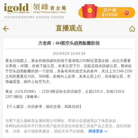
您访问的是香港地区网站 投资有风险 交易需谨慎
直播观点
方老师：4H图空头趋势酝酿阶段
2024/4/24 10:04:34
黄金日线图上，黄金价格跌破转折线于基准线2295附近震荡企稳，此位为重要
分界线；4H图，价格下破云层，未来云层下行，但延迟线未跌破云层，整体处
于空头趋势酝酿的第一个阶段，具备布局长线空头的条件，关注上方2340-2350
之间的重要压力区。30M图，价格向上反弹，未来云层上行，但未破云层，市
场偏震荡，操作上短空为主。
黄金（GOLD1000）：2328.0附近轻仓尝试做空，止损2335.0，目标2318.0-
2297.0附近（策略单）
【个人建议，仅供参考，据此交易，风险自担】
当阁下进入领峰贵金属有限公司网站，即表示自愿接受以下免责条款：
本网站的内容并不打算向用户提供买卖任何投资工具或产品之意见，或任何财
务、法律、会计或税务建议， 因此不应予以倚赖。
阅读更多