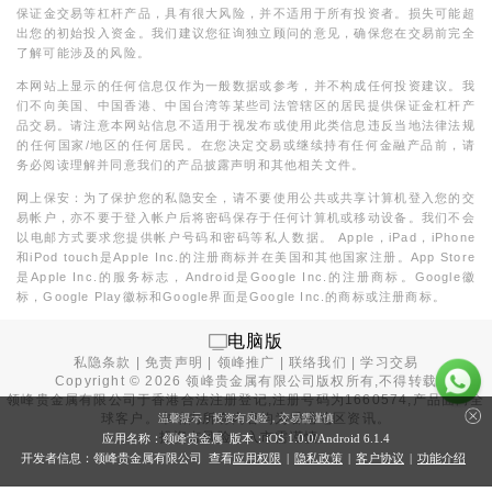
保证金交易等杠杆产品，具有很大风险，并不适用于所有投资者。损失可能超
出您的初始投入资金。我们建议您征询独立顾问的意见，确保您在交易前完全
了解可能涉及的风险。
本网站上显示的任何信息仅作为一般数据或参考，并不构成任何投资建议。我
们不向美国、中国香港、中国台湾等某些司法管辖区的居民提供保证金杠杆产
品交易。请注意本网站信息不适用于视发布或使用此类信息违反当地法律法规
的任何国家/地区的任何居民。在您决定交易或继续持有任何金融产品前，请
务必阅读理解并同意我们的产品披露声明和其他相关文件。
网上保安：为了保护您的私隐安全，请不要使用公共或共享计算机登入您的交
易帐户，亦不要于登入帐户后将密码保存于任何计算机或移动设备。我们不会
以电邮方式要求您提供帐户号码和密码等私人数据。 Apple，iPad，iPhone
和iPod touch是Apple Inc.的注册商标并在美国和其他国家注册。App Store
是Apple Inc.的服务标志，Android是Google Inc.的注册商标。Google徽
标，Google Play徽标和Google界面是Google Inc.的商标或注册商标。
电脑版
私隐条款
|
免责声明
|
领峰推广
|
联络我们
|
学习交易
Copyright ©
2026
领峰贵金属有限公司版权所有,不得转载
领峰贵金属有限公司于
香港合法注册登记
,注册号码为1660574,产品面向全
球客户。本站内所有内容均为香港地区资讯。
温馨提示：投资有风险，交易需谨慎
投资有风险，入市需谨慎。
应用名称：领峰贵金属 版本：iOS
1.0.0
/Android
6.1.4
开发者信息：领峰贵金属有限公司 查看
应用权限
|
隐私政策
|
客户协议
|
功能介绍