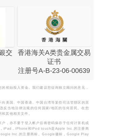
银交
香港海关A类贵金属交易
金银业贸易
证书
集团证书(铸
注册号A-B-23-06-00639
您的初始投入资金。我们建议您征询独立顾问的意见，
不向美国、中国香港、中国台湾等某些司法管辖区的居
违反当地法律法规的任何国家/地区的任何居民。在您
明和其他相关文件。
帐户，亦不要于登入帐户后将密码保存于任何计算机或
Phone和iPod touch是Apple Inc.的注册商
gle Inc.的注册商标。Google徽标，Google Play