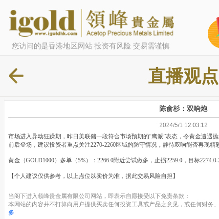
您访问的是香港地区网站 投资有风险 交易需谨慎
直播观点
陈俞杉：双响炮
2024/5/1 12:03:12
市场进入异动狂躁期，昨日美联储一段符合市场预期的“鹰派”表态，令黄金遭遇抛售
前后登场，建议投资者重点关注2270-2260区域的防守情况，静待双响能否再现精
黄金（GOLD1000）多单（5%）：2266.0附近尝试做多，止损2259.0，目标2274.0
【个人建议仅供参考，以上点位以卖价为准，据此交易风险自担】
当阁下进入领峰贵金属有限公司网站，即表示自愿接受以下免责条款：
本网站的内容并不打算向用户提供买卖任何投资工具或产品之意见，或任何财务、
多