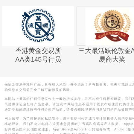
香港黄金交易所
三大最活跃伦敦金/
AA类145号行员
易商大奖
保证金交易等杠杆产品，具有很大风险，并不适用于所有投资者。损失可能超出
确保您在交易前完全了解可能涉及的风险。
本网站上显示的任何信息仅作为一般数据或参考，并不构成任何投资建议。我们
民提供保证金杠杆产品交易。请注意本网站信息不适用于视发布或使用此类信息
决定交易或继续持有任何金融产品前，请务必阅读理解并同意我们的产品披露声
网上保安：为了保护您的私隐安全，请不要使用公共或共享计算机登入您的交易
移动设备。我们不会以电邮方式要求您提供帐户号码和密码等私人数据。 Apple，iPad，i
标并在美国和其他国家注册。App Store是Apple Inc.的服务标志，Android是Goo