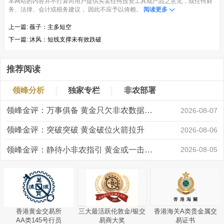
本网站的内容并不打算向用户提供买卖任何投资工具或产品之意见，或任何财
务、法律、会计或税务建议， 因此不应予以倚赖。
阅读更多
上一篇:
薇子：主多短空
下一篇:
沐风：短线支撑未有效跌破
推荐阅读
领峰分析
独家专栏
非农部署
领峰金评：万事俱备 黄金只欠非农数据“东风”
2026-08-07
领峰金评：突破突破 黄金破位火箭拉升
2026-08-06
领峰金评：静待小非农指引 黄金或一击破局
2026-08-05
香港黄金交易所
三大最活跃伦敦金/银交
香港海关A类贵金属交
AA类145号行员
易商大奖
易证书