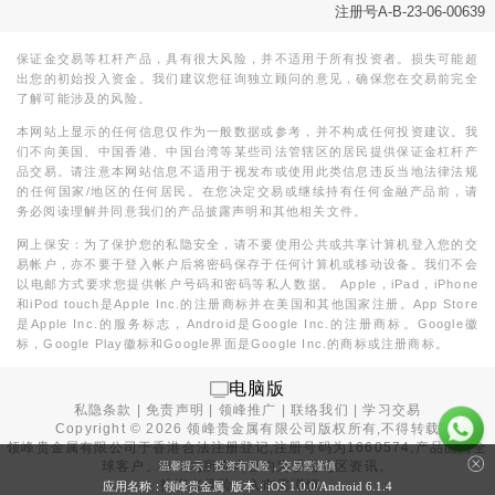
注册号A-B-23-06-00639
保证金交易等杠杆产品，具有很大风险，并不适用于所有投资者。损失可能超
出您的初始投入资金。我们建议您征询独立顾问的意见，确保您在交易前完全
了解可能涉及的风险。
本网站上显示的任何信息仅作为一般数据或参考，并不构成任何投资建议。我
们不向美国、中国香港、中国台湾等某些司法管辖区的居民提供保证金杠杆产
品交易。请注意本网站信息不适用于视发布或使用此类信息违反当地法律法规
的任何国家/地区的任何居民。在您决定交易或继续持有任何金融产品前，请
务必阅读理解并同意我们的产品披露声明和其他相关文件。
网上保安：为了保护您的私隐安全，请不要使用公共或共享计算机登入您的交
易帐户，亦不要于登入帐户后将密码保存于任何计算机或移动设备。我们不会
以电邮方式要求您提供帐户号码和密码等私人数据。 Apple，iPad，iPhone
和iPod touch是Apple Inc.的注册商标并在美国和其他国家注册。App Store
是Apple Inc.的服务标志，Android是Google Inc.的注册商标。Google徽
标，Google Play徽标和Google界面是Google Inc.的商标或注册商标。
电脑版
私隐条款
|
免责声明
|
领峰推广
|
联络我们
|
学习交易
Copyright ©
2026
领峰贵金属有限公司版权所有,不得转载
领峰贵金属有限公司于
香港合法注册登记
,注册号码为1660574,产品面向全
球客户。本站内所有内容均为香港地区资讯。
温馨提示：投资有风险，交易需谨慎
投资有风险，入市需谨慎。
应用名称：领峰贵金属 版本：iOS
1.0.0
/Android
6.1.4