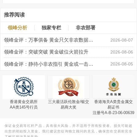
推荐阅读
领峰分析
独家专栏
非农部署
领峰金评：万事俱备 黄金只欠非农数据“东风”
2026-08-07
领峰金评：突破突破 黄金破位火箭拉升
2026-08-06
领峰金评：静待小非农指引 黄金或一击破局
2026-08-05
香港黄金交易所
三大最活跃伦敦金/银交
香港海关A类贵金属交
AA类145号行员
易商大奖
易证书
注册号A-B-23-06-00639
保证金交易等杠杆产品，具有很大风险，并不适用于所有投资者。损失可能超
出您的初始投入资金。我们建议您征询独立顾问的意见，确保您在交易前完全
了解可能涉及的风险。