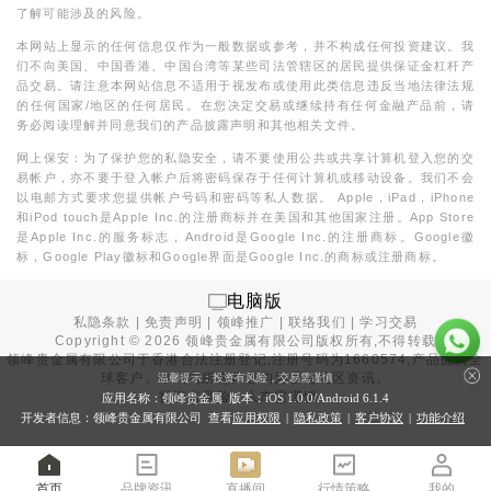
了解可能涉及的风险。
本网站上显示的任何信息仅作为一般数据或参考，并不构成任何投资建议。我
们不向美国、中国香港、中国台湾等某些司法管辖区的居民提供保证金杠杆产
品交易。请注意本网站信息不适用于视发布或使用此类信息违反当地法律法规
的任何国家/地区的任何居民。在您决定交易或继续持有任何金融产品前，请
务必阅读理解并同意我们的产品披露声明和其他相关文件。
网上保安：为了保护您的私隐安全，请不要使用公共或共享计算机登入您的交
易帐户，亦不要于登入帐户后将密码保存于任何计算机或移动设备。我们不会
以电邮方式要求您提供帐户号码和密码等私人数据。 Apple，iPad，iPhone
和iPod touch是Apple Inc.的注册商标并在美国和其他国家注册。App Store
是Apple Inc.的服务标志，Android是Google Inc.的注册商标。Google徽
标，Google Play徽标和Google界面是Google Inc.的商标或注册商标。
电脑版
私隐条款
|
免责声明
|
领峰推广
|
联络我们
|
学习交易
Copyright ©
2026
领峰贵金属有限公司版权所有,不得转载
领峰贵金属有限公司于
香港合法注册登记
,注册号码为1660574,产品面向全
球客户。本站内所有内容均为香港地区资讯。
温馨提示：投资有风险，交易需谨慎
投资有风险，入市需谨慎。
应用名称：领峰贵金属 版本：iOS
1.0.0
/Android
6.1.4
开发者信息：领峰贵金属有限公司 查看
应用权限
|
隐私政策
|
客户协议
|
功能介绍
首页
品牌资讯
直播间
行情策略
我的