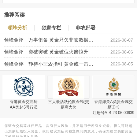
推荐阅读
领峰分析
独家专栏
非农部署
领峰金评：万事俱备 黄金只欠非农数据“东风”
2026-08-07
领峰金评：突破突破 黄金破位火箭拉升
2026-08-06
领峰金评：静待小非农指引 黄金或一击破局
2026-08-05
香港黄金交易所
三大最活跃伦敦金/银交
香港海关A类贵金属交
AA类145号行员
易商大奖
易证书
注册号A-B-23-06-00639
保证金交易等杠杆产品，具有很大风险，并不适用于所有投资者。损失可能超
出您的初始投入资金。我们建议您征询独立顾问的意见，确保您在交易前完全
了解可能涉及的风险。