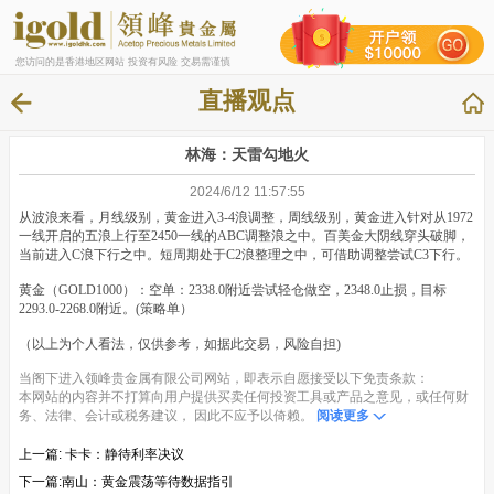
您访问的是香港地区网站 投资有风险 交易需谨慎
直播观点
林海：天雷勾地火
2024/6/12 11:57:55
从波浪来看，月线级别，黄金进入3-4浪调整，周线级别，黄金进入针对从1972
一线开启的五浪上行至2450一线的ABC调整浪之中。百美金大阴线穿头破脚，
当前进入C浪下行之中。短周期处于C2浪整理之中，可借助调整尝试C3下行。
黄金（GOLD1000）：空单：2338.0附近尝试轻仓做空，2348.0止损，目标
2293.0-2268.0附近。(策略单）
（以上为个人看法，仅供参考，如据此交易，风险自担)
当阁下进入领峰贵金属有限公司网站，即表示自愿接受以下免责条款：
本网站的内容并不打算向用户提供买卖任何投资工具或产品之意见，或任何财
务、法律、会计或税务建议， 因此不应予以倚赖。
阅读更多
上一篇:
卡卡：静待利率决议
下一篇:
​南山：黄金震荡等待数据指引