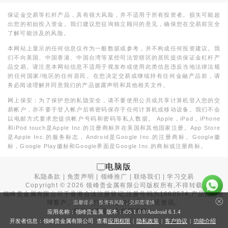
保证金交易等杠杆产品，具有很大风险，并不适用于所有投资者。损失可能超
出您的初始投入资金。我们建议您征询独立顾问的意见，确保您在交易前完全
了解可能涉及的风险。
本网站上显示的任何信息仅作为一般数据或参考，并不构成任何投资建议。我
们不向美国、中国香港、中国台湾等某些司法管辖区的居民提供保证金杠杆产
品交易。请注意本网站信息不适用于视发布或使用此类信息违反当地法律法规
的任何国家/地区的任何居民。在您决定交易或继续持有任何金融产品前，请
务必阅读理解并同意我们的产品披露声明和其他相关文件。
网上保安：为了保护您的私隐安全，请不要使用公共或共享计算机登入您的交
易帐户，亦不要于登入帐户后将密码保存于任何计算机或移动设备。我们不会
以电邮方式要求您提供帐户号码和密码等私人数据。 Apple，iPad，iPhone
和iPod touch是Apple Inc.的注册商标并在美国和其他国家注册。App Store
是Apple Inc.的服务标志，Android是Google Inc.的注册商标。Google徽
标，Google Play徽标和Google界面是Google Inc.的商标或注册商标。
电脑版
私隐条款
|
免责声明
|
领峰推广
|
联络我们
|
学习交易
Copyright ©
2026
领峰贵金属有限公司版权所有,不得转载
领峰贵金属有限公司于
香港合法注册登记
,注册号码为1660574,产品面向全
球客户。本站内所有内容均为香港地区资讯。
温馨提示：投资有风险，交易需谨慎
投资有风险，入市需谨慎。
应用名称：领峰贵金属 版本：iOS
1.0.0
/Android
6.1.4
开发者信息：领峰贵金属有限公司 查看
应用权限
|
隐私政策
|
客户协议
|
功能介绍