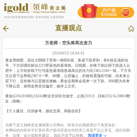
您访问的是香港地区网站 投资有风险 交易需谨慎
直播观点
方老师：空头将再次发力
2024/6/13 18:04:41
黄金周线图，高位大阴线下穿前一根阳K线，形成下跌穿刺，有K线见顶的信
号，下方回调目标位2211即蓝色的基准线。日线图，价格下跌以弱下跌进入云
层中，上方转折线下行与蓝色基准线形成高位的压力区2363-2343一线，下方关
注云层下边界线2387.0一带。4H图，云层偏上，价格有震荡的可能，但未来云
层下行，且价格与云层接近接触，黄金近期将会迎来一次下跌。30M图为未来
下降云层，表明走势尝试偏空，操作上主空。
黄金(GOLD1000):2324.0附近尝试轻仓做空，止损2331.0，目标2312.0-2300.0附
近（策略）
【个人建议，仅供参考，据此交易，风险自担】
当阁下进入领峰贵金属有限公司网站，即表示自愿接受以下免责条款：
本网站的内容并不打算向用户提供买卖任何投资工具或产品之意见，或任何财
务、法律、会计或税务建议， 因此不应予以倚赖。
阅读更多