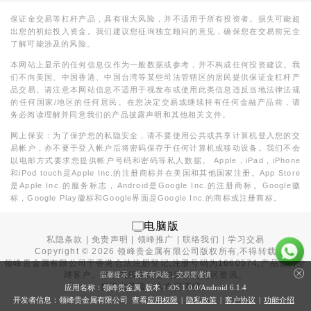
保证金交易等杠杆产品，具有很大风险，并不适用于所有投资者。损失可能超
出您的初始投入资金。我们建议您征询独立顾问的意见，确保您在交易前完全
了解可能涉及的风险。
本网站上显示的任何信息仅作为一般数据或参考，并不构成任何投资建议。我
们不向美国、中国香港、中国台湾等某些司法管辖区的居民提供保证金杠杆产
品交易。请注意本网站信息不适用于视发布或使用此类信息违反当地法律法规
的任何国家/地区的任何居民。在您决定交易或继续持有任何金融产品前，请
务必阅读理解并同意我们的产品披露声明和其他相关文件。
网上保安：为了保护您的私隐安全，请不要使用公共或共享计算机登入您的交
易帐户，亦不要于登入帐户后将密码保存于任何计算机或移动设备。我们不会
以电邮方式要求您提供帐户号码和密码等私人数据。 Apple，iPad，iPhone
和iPod touch是Apple Inc.的注册商标并在美国和其他国家注册。App Store
是Apple Inc.的服务标志，Android是Google Inc.的注册商标。Google徽
标，Google Play徽标和Google界面是Google Inc.的商标或注册商标。
电脑版
私隐条款
|
免责声明
|
领峰推广
|
联络我们
|
学习交易
Copyright ©
2026
领峰贵金属有限公司版权所有,不得转载
领峰贵金属有限公司于
香港合法注册登记
,注册号码为1660574,产品面向全
球客户。本站内所有内容均为香港地区资讯。
温馨提示：投资有风险，交易需谨慎
投资有风险，入市需谨慎。
应用名称：领峰贵金属 版本：iOS
1.0.0
/Android
6.1.4
开发者信息：领峰贵金属有限公司 查看
应用权限
|
隐私政策
|
客户协议
|
功能介绍