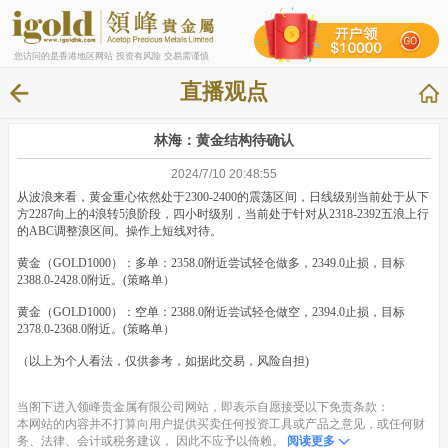
您访问的是香港地区网站 投资有风险 交易需谨慎
直播观点
林海：黄金结构待确认
2024/7/10 20:48:55
从波浪来看，黄金重心依然处于2300-2400的震荡区间，日线级别当前处于从下
方2287向上的4浪转5浪阶段，四小时级别，当前处于针对从2318-2392五浪上行
的ABC调整浪区间。操作上短线对待。
黄金（GOLD1000）：多单：2358.0附近尝试轻仓做多，2349.0止损，目标
2388.0-2428.0附近。(策略单）
黄金（GOLD1000）：空单：2388.0附近尝试轻仓做空，2394.0止损，目标
2378.0-2368.0附近。(策略单）
（以上为个人看法，仅供参考，如据此交易，风险自担)
当阁下进入领峰贵金属有限公司网站，即表示自愿接受以下免责条款：
本网站的内容并不打算向用户提供买卖任何投资工具或产品之意见，或任何财
务、法律、会计或税务建议， 因此不应予以倚赖。
阅读更多