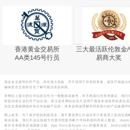
香港黄金交易所
三大最活跃伦敦金/
AA类145号行员
易商大奖
保证金交易等杠杆产品，具有很大风险，并不适用于所有投资者。损失可能超出
确保您在交易前完全了解可能涉及的风险。
本网站上显示的任何信息仅作为一般数据或参考，并不构成任何投资建议。我们
民提供保证金杠杆产品交易。请注意本网站信息不适用于视发布或使用此类信息
决定交易或继续持有任何金融产品前，请务必阅读理解并同意我们的产品披露声
网上保安：为了保护您的私隐安全，请不要使用公共或共享计算机登入您的交易
移动设备。我们不会以电邮方式要求您提供帐户号码和密码等私人数据。 Apple，iPad，i
标并在美国和其他国家注册。App Store是Apple Inc.的服务标志，Android是Goo