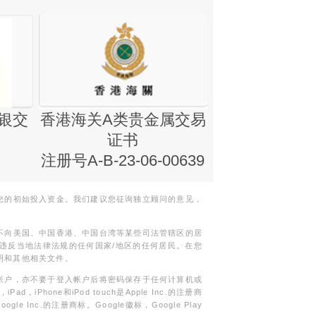
银交
香港海关A类贵金属交易
金银业贸易
证书
集团证书(铸
注册号A-B-23-06-00639
您的初始投入资金。我们建议您征询独立顾问的意见，
不向美国、中国香港、中国台湾等某些司法管辖区的居
违反当地法律法规的任何国家/地区的任何居民。在您
明和其他相关文件。
帐户，亦不要于登入帐户后将密码保存于任何计算机或
Phone和iPod touch是Apple Inc.的注册商
gle Inc.的注册商标。Google徽标，Google Play