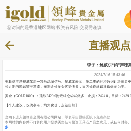
您访问的是香港地区网站 投资有风险 交易需谨慎
直播观点
李子：鲍威尔“鸽”声嘹
2024/7/16 15:43:46
美联储主席鲍威尔周一释放鸽派信号。鲍威尔表示，第二季的经济数据让决策者更
替近期的降息铺平道路，短期金价多头优势明显，日内操作建议逢低做多为主。
黄金（GOLD1000）：建议2429.0附近轻仓尝试做多，止损：2424.0，目标：2439.
【个人建议，仅供参考，均为卖价，点差自加】
当阁下进入领峰贵金属有限公司网站，即表示自愿接受以下免责条款：
本网站的内容并不打算向用户提供买卖任何投资工具或产品之意见，或任何财务、
多