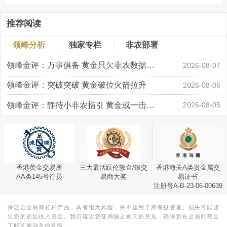
推荐阅读
领峰分析
独家专栏
非农部署
领峰金评：万事俱备 黄金只欠非农数据“东风”
2026-08-07
领峰金评：突破突破 黄金破位火箭拉升
2026-08-06
领峰金评：静待小非农指引 黄金或一击破局
2026-08-05
香港黄金交易所
三大最活跃伦敦金/银交
香港海关A类贵金属交
AA类145号行员
易商大奖
易证书
注册号A-B-23-06-00639
保证金交易等杠杆产品，具有很大风险，并不适用于所有投资者。损失可能超
出您的初始投入资金。我们建议您征询独立顾问的意见，确保您在交易前完全
了解可能涉及的风险。