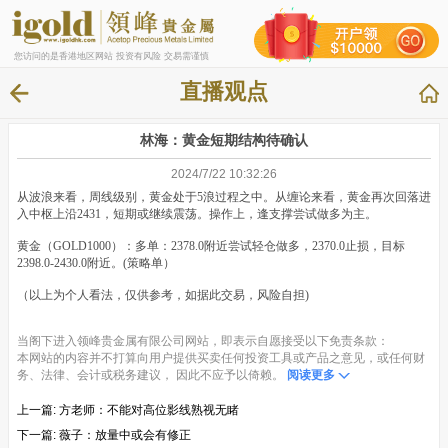
您访问的是香港地区网站 投资有风险 交易需谨慎
直播观点
​林海：黄金短期结构待确认
2024/7/22 10:32:26
从波浪来看，周线级别，黄金处于5浪过程之中。从缠论来看，黄金再次回落进
入中枢上沿2431，短期或继续震荡。操作上，逢支撑尝试做多为主。
黄金（GOLD1000）：多单：2378.0附近尝试轻仓做多，2370.0止损，目标
2398.0-2430.0附近。(策略单）
（以上为个人看法，仅供参考，如据此交易，风险自担)
当阁下进入领峰贵金属有限公司网站，即表示自愿接受以下免责条款：
本网站的内容并不打算向用户提供买卖任何投资工具或产品之意见，或任何财
务、法律、会计或税务建议， 因此不应予以倚赖。
阅读更多
上一篇:
方老师：不能对高位影线熟视无睹
下一篇:
薇子：放量中或会有修正