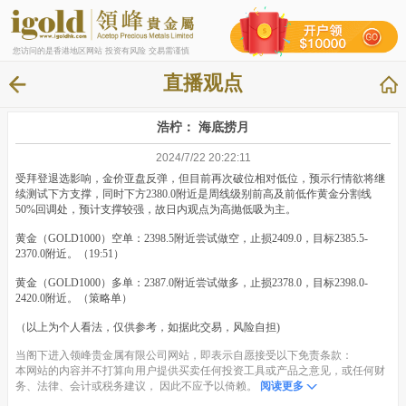
您访问的是香港地区网站 投资有风险 交易需谨慎
直播观点
浩柠： 海底捞月
2024/7/22 20:22:11
受拜登退选影响，金价亚盘反弹，但目前再次破位相对低位，预示行情欲将继
续测试下方支撑，同时下方2380.0附近是周线级别前高及前低作黄金分割线
50%回调处，预计支撑较强，故日内观点为高抛低吸为主。
黄金（GOLD1000）空单：2398.5附近尝试做空，止损2409.0，目标2385.5-
2370.0附近。（19:51）
黄金（GOLD1000）多单：2387.0附近尝试做多，止损2378.0，目标2398.0-
2420.0附近。（策略单）
（以上为个人看法，仅供参考，如据此交易，风险自担)
当阁下进入领峰贵金属有限公司网站，即表示自愿接受以下免责条款：
本网站的内容并不打算向用户提供买卖任何投资工具或产品之意见，或任何财
务、法律、会计或税务建议， 因此不应予以倚赖。
阅读更多