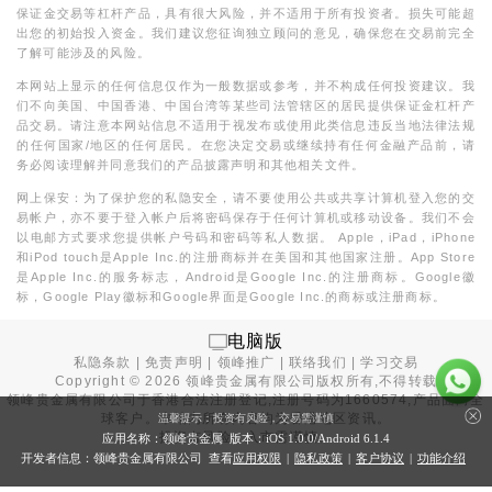
保证金交易等杠杆产品，具有很大风险，并不适用于所有投资者。损失可能超
出您的初始投入资金。我们建议您征询独立顾问的意见，确保您在交易前完全
了解可能涉及的风险。
本网站上显示的任何信息仅作为一般数据或参考，并不构成任何投资建议。我
们不向美国、中国香港、中国台湾等某些司法管辖区的居民提供保证金杠杆产
品交易。请注意本网站信息不适用于视发布或使用此类信息违反当地法律法规
的任何国家/地区的任何居民。在您决定交易或继续持有任何金融产品前，请
务必阅读理解并同意我们的产品披露声明和其他相关文件。
网上保安：为了保护您的私隐安全，请不要使用公共或共享计算机登入您的交
易帐户，亦不要于登入帐户后将密码保存于任何计算机或移动设备。我们不会
以电邮方式要求您提供帐户号码和密码等私人数据。 Apple，iPad，iPhone
和iPod touch是Apple Inc.的注册商标并在美国和其他国家注册。App Store
是Apple Inc.的服务标志，Android是Google Inc.的注册商标。Google徽
标，Google Play徽标和Google界面是Google Inc.的商标或注册商标。
电脑版
私隐条款
|
免责声明
|
领峰推广
|
联络我们
|
学习交易
Copyright ©
2026
领峰贵金属有限公司版权所有,不得转载
领峰贵金属有限公司于
香港合法注册登记
,注册号码为1660574,产品面向全
球客户。本站内所有内容均为香港地区资讯。
温馨提示：投资有风险，交易需谨慎
投资有风险，入市需谨慎。
应用名称：领峰贵金属 版本：iOS
1.0.0
/Android
6.1.4
开发者信息：领峰贵金属有限公司 查看
应用权限
|
隐私政策
|
客户协议
|
功能介绍