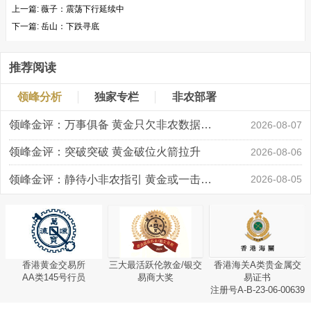
上一篇:
薇子：震荡下行延续中
下一篇:
岳山：下跌寻底
推荐阅读
领峰分析
独家专栏
非农部署
领峰金评：万事俱备 黄金只欠非农数据“东风”
2026-08-07
领峰金评：突破突破 黄金破位火箭拉升
2026-08-06
领峰金评：静待小非农指引 黄金或一击破局
2026-08-05
香港黄金交易所
三大最活跃伦敦金/银交
香港海关A类贵金属交
AA类145号行员
易商大奖
易证书
注册号A-B-23-06-00639