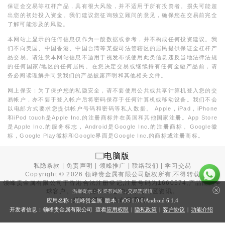
保证金交易等杠杆产品，具有很大风险，并不适用于所有投资者。损失可能超
出您的初始投入资金。我们建议您征询独立顾问的意见，确保您在交易前完全
了解可能涉及的风险。
本网站上显示的任何信息仅作为一般数据或参考，并不构成任何投资建议。我
们不向美国、中国香港、中国台湾等某些司法管辖区的居民提供保证金杠杆产
品交易。请注意本网站信息不适用于视发布或使用此类信息违反当地法律法规
的任何国家/地区的任何居民。在您决定交易或继续持有任何金融产品前，请
务必阅读理解并同意我们的产品披露声明和其他相关文件。
网上保安：为了保护您的私隐安全，请不要使用公共或共享计算机登入您的交
易帐户，亦不要于登入帐户后将密码保存于任何计算机或移动设备。我们不会
以电邮方式要求您提供帐户号码和密码等私人数据。 Apple，iPad，iPhone
和iPod touch是Apple Inc.的注册商标并在美国和其他国家注册。App Store
是Apple Inc.的服务标志，Android是Google Inc.的注册商标。Google徽
标，Google Play徽标和Google界面是Google Inc.的商标或注册商标。
电脑版
私隐条款
|
免责声明
|
领峰推广
|
联络我们
|
学习交易
Copyright ©
2026
领峰贵金属有限公司版权所有,不得转载
领峰贵金属有限公司于
香港合法注册登记
,注册号码为1660574,产品面向全
球客户。本站内所有内容均为香港地区资讯。
温馨提示：投资有风险，交易需谨慎
投资有风险，入市需谨慎。
应用名称：领峰贵金属 版本：iOS
1.0.0
/Android
6.1.4
开发者信息：领峰贵金属有限公司 查看
应用权限
|
隐私政策
|
客户协议
|
功能介绍