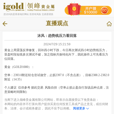
您访问的是香港地区网站 投资有风险 交易需谨慎
直播观点
沐风：趋势线压力看回落
2024/7/29 15:21:59
黄金上周震荡反弹修复，回补四小时下跌，今日再次测试四小时趋势线压力，
亚盘时段短线多次测试不破，加之指标共振钝化向下，因此操作上可先看压力
位回落。
黄金（GOLD1000）：
空单：2393.0附近轻仓尝试做空，止损2397.0（不含点差），目标2388.2-2382.0
附近（14:35）
个人建议 仅供参考 据此交易 风险自担（空单止损止盈自行加该品种点差，注
意策略时间限制）
当阁下进入领峰贵金属有限公司网站，即表示自愿接受以下免责条款：
本网站的内容并不打算向用户提供买卖任何投资工具或产品之意见，或任何财
务、法律、会计或税务建议， 因此不应予以倚赖。
阅读更多