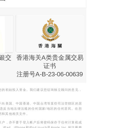
银交
香港海关A类贵金属交易
金银业贸易
证书
集团证书(铸
注册号A-B-23-06-00639
您的初始投入资金。我们建议您征询独立顾问的意见，
不向美国、中国香港、中国台湾等某些司法管辖区的居
违反当地法律法规的任何国家/地区的任何居民。在您
明和其他相关文件。
帐户，亦不要于登入帐户后将密码保存于任何计算机或
Phone和iPod touch是Apple Inc.的注册商