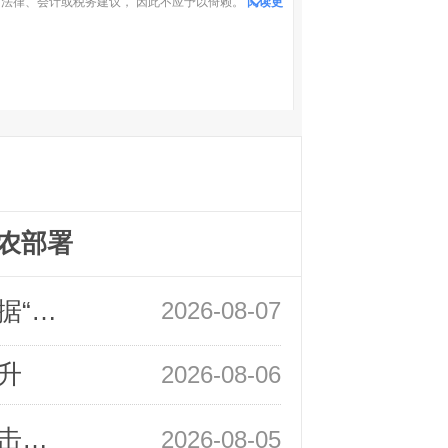
法律、会计或税务建议， 因此不应予以倚赖。
阅读更
农部署
领峰金评：万事俱备 黄金只欠非农数据“东风”
2026-08-07
升
2026-08-06
领峰金评：静待小非农指引 黄金或一击破局
2026-08-05