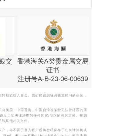
银交
香港海关A类贵金属交易
金银业贸易
证书
集团证书(铸
注册号A-B-23-06-00639
您的初始投入资金。我们建议您征询独立顾问的意见，
不向美国、中国香港、中国台湾等某些司法管辖区的居
违反当地法律法规的任何国家/地区的任何居民。在您
明和其他相关文件。
帐户，亦不要于登入帐户后将密码保存于任何计算机或
Phone和iPod touch是Apple Inc.的注册商