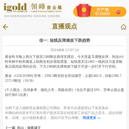
您访问的是香港地区网站 投资有风险 交易需谨慎
直播观点
佳一: 短线反弹难改下跌趋势
2024/8/8 17:07:14
黄金昨天晚上再次下探至2380附近获得支撑后，今天亚盘又缓慢反弹，到达4小
时布林中轨和通道上轨附近初步受阻震荡，短线需关注2401一线的压力是否能
真正阻挡反弹的步伐，下方2380的支撑有效下破方可进一步打开下行空间。
黄金（GOLD1000):空单：2394.5附近轻仓尝试做空，止损2401.0，目标2386.7-
2371.0附近（16:36）
(个人观点，仅供参考，据此入市，风险自担)（仓位不超过10%，空单止损止盈
自行加0.5点差）
当阁下进入领峰贵金属有限公司网站，即表示自愿接受以下免责条款：
本网站的内容并不打算向用户提供买卖任何投资工具或产品之意见，或任何财
务、法律、会计或税务建议， 因此不应予以倚赖。
阅读更多
上一篇:
岳山：W底成立