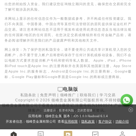
出您的初始投入资金。我们建议您征询独立顾问的意见，确保您在交易前完全
了解可能涉及的风险。
本网站上显示的任何信息仅作为一般数据或参考，并不构成任何投资建议。我
们不向美国、中国香港、中国台湾等某些司法管辖区的居民提供保证金杠杆产
品交易。请注意本网站信息不适用于视发布或使用此类信息违反当地法律法规
的任何国家/地区的任何居民。在您决定交易或继续持有任何金融产品前，请
务必阅读理解并同意我们的产品披露声明和其他相关文件。
网上保安：为了保护您的私隐安全，请不要使用公共或共享计算机登入您的交
易帐户，亦不要于登入帐户后将密码保存于任何计算机或移动设备。我们不会
以电邮方式要求您提供帐户号码和密码等私人数据。 Apple，iPad，iPhone
和iPod touch是Apple Inc.的注册商标并在美国和其他国家注册。App Store
是Apple Inc.的服务标志，Android是Google Inc.的注册商标。Google徽
标，Google Play徽标和Google界面是Google Inc.的商标或注册商标。
电脑版
私隐条款
|
免责声明
|
领峰推广
|
联络我们
|
学习交易
Copyright ©
2026
领峰贵金属有限公司版权所有,不得转载
领峰贵金属有限公司于
香港合法注册登记
,注册号码为1660574,产品面向全
球客户。本站内所有内容均为香港地区资讯。
温馨提示：投资有风险，交易需谨慎
投资有风险，入市需谨慎。
应用名称：领峰贵金属 版本：iOS
1.0.0
/Android
6.1.4
开发者信息：领峰贵金属有限公司 查看
应用权限
|
隐私政策
|
客户协议
|
功能介绍