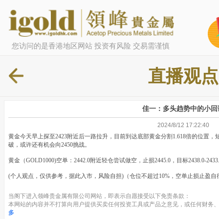
您访问的是香港地区网站 投资有风险 交易需谨慎
直播观点
佳一：多头趋势中的小回
2024/8/12 17:22:40
黄金今天早上探至2423附近后一路拉升，目前到达底部黄金分割1.618倍的位置，
破，或许还有机会向2450挑战。
黄金（GOLD1000)空单：2442.0附近轻仓尝试做空，止损2445.0，目标2438.0-2433
(个人观点，仅供参考，据此入市，风险自担)（仓位不超过10%，空单止损止盈自行
当阁下进入领峰贵金属有限公司网站，即表示自愿接受以下免责条款：
本网站的内容并不打算向用户提供买卖任何投资工具或产品之意见，或任何财务、
多