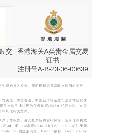
银交
香港海关A类贵金属交易
金银业贸易
证书
集团证书(铸
注册号A-B-23-06-00639
您的初始投入资金。我们建议您征询独立顾问的意见，
不向美国、中国香港、中国台湾等某些司法管辖区的居
违反当地法律法规的任何国家/地区的任何居民。在您
明和其他相关文件。
帐户，亦不要于登入帐户后将密码保存于任何计算机或
Phone和iPod touch是Apple Inc.的注册商
gle Inc.的注册商标。Google徽标，Google Play