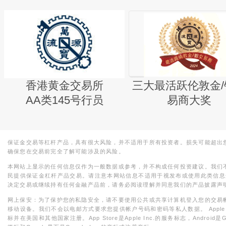
香港黄金交易所
三大最活跃伦敦金/
AA类145号行员
易商大奖
保证金交易等杠杆产品，具有很大风险，并不适用于所有投资者。损失可能超出
确保您在交易前完全了解可能涉及的风险。
本网站上显示的任何信息仅作为一般数据或参考，并不构成任何投资建议。我们
民提供保证金杠杆产品交易。请注意本网站信息不适用于视发布或使用此类信息
决定交易或继续持有任何金融产品前，请务必阅读理解并同意我们的产品披露声
网上保安：为了保护您的私隐安全，请不要使用公共或共享计算机登入您的交易
移动设备。我们不会以电邮方式要求您提供帐户号码和密码等私人数据。 Apple，iPad，i
标并在美国和其他国家注册。App Store是Apple Inc.的服务标志，Android是Goo