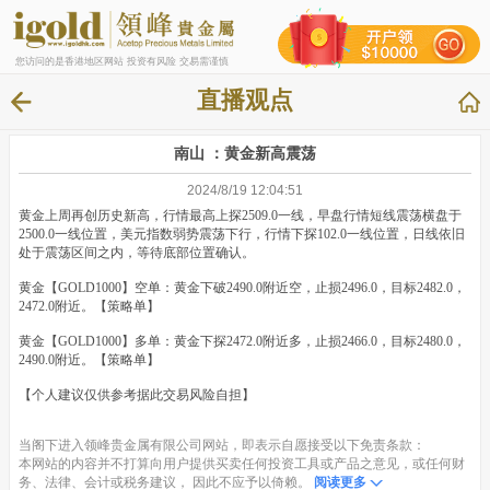
您访问的是香港地区网站 投资有风险 交易需谨慎
直播观点
南山 ：黄金新高震荡
2024/8/19 12:04:51
黄金上周再创历史新高，行情最高上探2509.0一线，早盘行情短线震荡横盘于
2500.0一线位置，美元指数弱势震荡下行，行情下探102.0一线位置，日线依旧
处于震荡区间之内，等待底部位置确认。
黄金【GOLD1000】空单：黄金下破2490.0附近空，止损2496.0，目标2482.0，
2472.0附近。
【策略单】
黄金【GOLD1000】多单：黄金下探2472.0附近多，止损2466.0，目标2480.0，
2490.0附近。
【策略单】
【个人建议仅供参考据此交易风险自担】
当阁下进入领峰贵金属有限公司网站，即表示自愿接受以下免责条款：
本网站的内容并不打算向用户提供买卖任何投资工具或产品之意见，或任何财
务、法律、会计或税务建议， 因此不应予以倚赖。
阅读更多