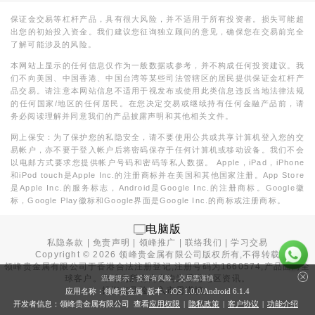
保证金交易等杠杆产品，具有很大风险，并不适用于所有投资者。损失可能超
出您的初始投入资金。我们建议您征询独立顾问的意见，确保您在交易前完全
了解可能涉及的风险。
本网站上显示的任何信息仅作为一般数据或参考，并不构成任何投资建议。我
们不向美国、中国香港、中国台湾等某些司法管辖区的居民提供保证金杠杆产
品交易。请注意本网站信息不适用于视发布或使用此类信息违反当地法律法规
的任何国家/地区的任何居民。在您决定交易或继续持有任何金融产品前，请
务必阅读理解并同意我们的产品披露声明和其他相关文件。
网上保安：为了保护您的私隐安全，请不要使用公共或共享计算机登入您的交
易帐户，亦不要于登入帐户后将密码保存于任何计算机或移动设备。我们不会
以电邮方式要求您提供帐户号码和密码等私人数据。 Apple，iPad，iPhone
和iPod touch是Apple Inc.的注册商标并在美国和其他国家注册。App Store
是Apple Inc.的服务标志，Android是Google Inc.的注册商标。Google徽
标，Google Play徽标和Google界面是Google Inc.的商标或注册商标。
电脑版
私隐条款
|
免责声明
|
领峰推广
|
联络我们
|
学习交易
Copyright ©
2026
领峰贵金属有限公司版权所有,不得转载
领峰贵金属有限公司于
香港合法注册登记
,注册号码为1660574,产品面向全
球客户。本站内所有内容均为香港地区资讯。
温馨提示：投资有风险，交易需谨慎
投资有风险，入市需谨慎。
应用名称：领峰贵金属 版本：iOS
1.0.0
/Android
6.1.4
开发者信息：领峰贵金属有限公司 查看
应用权限
|
隐私政策
|
客户协议
|
功能介绍