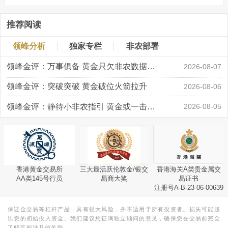
推荐阅读
领峰分析
独家专栏
非农部署
领峰金评：万事俱备 黄金只欠非农数据“东风”
2026-08-07
领峰金评：突破突破 黄金破位火箭拉升
2026-08-06
领峰金评：静待小非农指引 黄金或一击破局
2026-08-05
香港黄金交易所
三大最活跃伦敦金/银交
香港海关A类贵金属交
AA类145号行员
易商大奖
易证书
注册号A-B-23-06-00639
保证金交易等杠杆产品，具有很大风险，并不适用于所有投资者。损失可能超
出您的初始投入资金。我们建议您征询独立顾问的意见，确保您在交易前完全
了解可能涉及的风险。