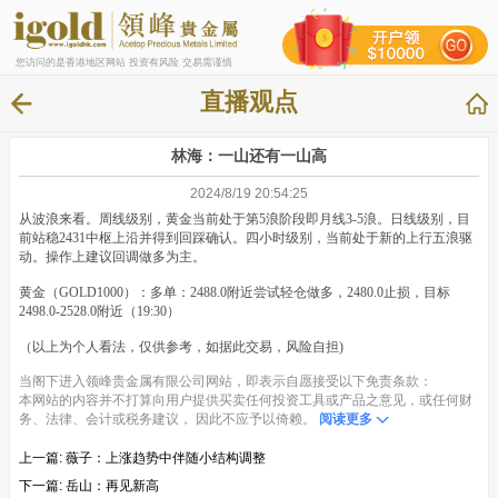
您访问的是香港地区网站 投资有风险 交易需谨慎
直播观点
林海：一山还有一山高
2024/8/19 20:54:25
从波浪来看。周线级别，黄金当前处于第5浪阶段即月线3-5浪。日线级别，目
前站稳2431中枢上沿并得到回踩确认。四小时级别，当前处于新的上行五浪驱
动。操作上建议回调做多为主。
黄金（GOLD1000）：多单：2488.0附近尝试轻仓做多，2480.0止损，目标
2498.0-2528.0附近（19:30）
（以上为个人看法，仅供参考，如据此交易，风险自担)
当阁下进入领峰贵金属有限公司网站，即表示自愿接受以下免责条款：
本网站的内容并不打算向用户提供买卖任何投资工具或产品之意见，或任何财
务、法律、会计或税务建议， 因此不应予以倚赖。
阅读更多
上一篇:
薇子：上涨趋势中伴随小结构调整
下一篇:
岳山：再见新高