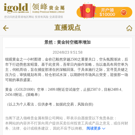
您访问的是香港地区网站 投资有风险 交易需谨慎
直播观点
景然：黄金转空概率增加
2024/8/23 9:51:58
细观黄金之一小时图谱，金价已毅然穿越2500之重要关口，空头氛围渐浓，后
市下行趋势愈发昭显。基于此变局，吾辈日内操作策略，当以逢高布局空单为
主，伺机而动，旨在捕捉那潜在的深幅回落。于具体施行之际，宜寻觅关键之
压力位，审慎规划布局，轻仓初试水深，以期静待市场风云突变，迎接那一场
可能的暴跌盛宴。
黄金（GOLD1000）空单：2499.0附近尝试做空，止损2507.0，目标2489.4、
2456.0附近。(策略单）
（以上为个人看法，仅供参考，如据此交易，风险自担)
当阁下进入领峰贵金属有限公司网站，即表示自愿接受以下免责条款：
本网站的内容并不打算向用户提供买卖任何投资工具或产品之意见，或任何财
务、法律、会计或税务建议， 因此不应予以倚赖。
阅读更多