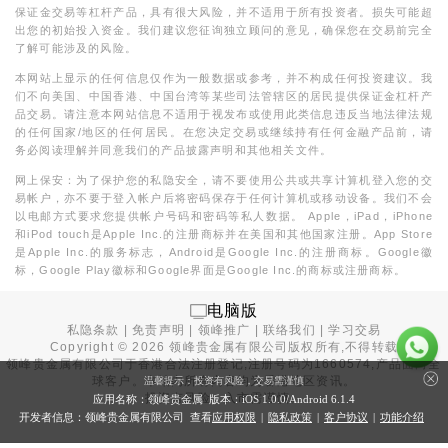
保证金交易等杠杆产品，具有很大风险，并不适用于所有投资者。损失可能超
出您的初始投入资金。我们建议您征询独立顾问的意见，确保您在交易前完全
了解可能涉及的风险。
本网站上显示的任何信息仅作为一般数据或参考，并不构成任何投资建议。我
们不向美国、中国香港、中国台湾等某些司法管辖区的居民提供保证金杠杆产
品交易。请注意本网站信息不适用于视发布或使用此类信息违反当地法律法规
的任何国家/地区的任何居民。在您决定交易或继续持有任何金融产品前，请
务必阅读理解并同意我们的产品披露声明和其他相关文件。
网上保安：为了保护您的私隐安全，请不要使用公共或共享计算机登入您的交
易帐户，亦不要于登入帐户后将密码保存于任何计算机或移动设备。我们不会
以电邮方式要求您提供帐户号码和密码等私人数据。 Apple，iPad，iPhone
和iPod touch是Apple Inc.的注册商标并在美国和其他国家注册。App Store
是Apple Inc.的服务标志，Android是Google Inc.的注册商标。Google徽
标，Google Play徽标和Google界面是Google Inc.的商标或注册商标。
电脑版
私隐条款
|
免责声明
|
领峰推广
|
联络我们
|
学习交易
Copyright ©
2026
领峰贵金属有限公司版权所有,不得转载
领峰贵金属有限公司于
香港合法注册登记
,注册号码为1660574,产品面向全
球客户。本站内所有内容均为香港地区资讯。
温馨提示：投资有风险，交易需谨慎
投资有风险，入市需谨慎。
应用名称：领峰贵金属 版本：iOS
1.0.0
/Android
6.1.4
开发者信息：领峰贵金属有限公司 查看
应用权限
|
隐私政策
|
客户协议
|
功能介绍