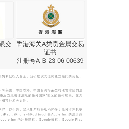
银交
香港海关A类贵金属交易
金银业贸易
证书
集团证书(铸
注册号A-B-23-06-00639
您的初始投入资金。我们建议您征询独立顾问的意见，
不向美国、中国香港、中国台湾等某些司法管辖区的居
违反当地法律法规的任何国家/地区的任何居民。在您
明和其他相关文件。
帐户，亦不要于登入帐户后将密码保存于任何计算机或
Phone和iPod touch是Apple Inc.的注册商
gle Inc.的注册商标。Google徽标，Google Play