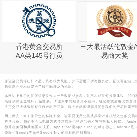
香港黄金交易所
三大最活跃伦敦金/
AA类145号行员
易商大奖
保证金交易等杠杆产品，具有很大风险，并不适用于所有投资者。损失可能超出
确保您在交易前完全了解可能涉及的风险。
本网站上显示的任何信息仅作为一般数据或参考，并不构成任何投资建议。我们
民提供保证金杠杆产品交易。请注意本网站信息不适用于视发布或使用此类信息
决定交易或继续持有任何金融产品前，请务必阅读理解并同意我们的产品披露声
网上保安：为了保护您的私隐安全，请不要使用公共或共享计算机登入您的交易
移动设备。我们不会以电邮方式要求您提供帐户号码和密码等私人数据。 Apple，iPad，i
标并在美国和其他国家注册。App Store是Apple Inc.的服务标志，Android是Goo
徽标和Google界面是Google Inc.的商标或注册商标。