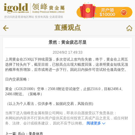
您访问的是香港地区网站 投资有风险 交易需谨慎
直播观点
景然：黄金疲态尽显
2024/9/2 17:49:33
上周黄金在2530以下持续震荡，多次尝试上攻均告失败，终于，黄金在上周五
选择了转头向下，截至目前，已较高点出现大幅度回落，这表明黄金短线见顶
的概率有所增加，后市或将进一步下行。因此日内操作可尝试轻仓逢高做空。
日内交易策略：
黄金（GOLD1000）空单：2508.0附近尝试做空，止损2516.0，目标2498.4、
2486.0附近。（策略单）
（以上为个人看法，仅供参考，如据此交易，风险自担)
当阁下进入领峰贵金属有限公司网站，即表示自愿接受以下免责条款：
本网站的内容并不打算向用户提供买卖任何投资工具或产品之意见，或任何财
务、法律、会计或税务建议， 因此不应予以倚赖。
阅读更多
上一篇:
岳山：美盘休市