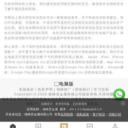
出您的初始投入资金。我们建议您征询独立顾问的意见，确保您在交易前完全
了解可能涉及的风险。
本网站上显示的任何信息仅作为一般数据或参考，并不构成任何投资建议。我
们不向美国、中国香港、中国台湾等某些司法管辖区的居民提供保证金杠杆产
品交易。请注意本网站信息不适用于视发布或使用此类信息违反当地法律法规
的任何国家/地区的任何居民。在您决定交易或继续持有任何金融产品前，请
务必阅读理解并同意我们的产品披露声明和其他相关文件。
网上保安：为了保护您的私隐安全，请不要使用公共或共享计算机登入您的交
易帐户，亦不要于登入帐户后将密码保存于任何计算机或移动设备。我们不会
以电邮方式要求您提供帐户号码和密码等私人数据。 Apple，iPad，iPhone
和iPod touch是Apple Inc.的注册商标并在美国和其他国家注册。App Store
是Apple Inc.的服务标志，Android是Google Inc.的注册商标。Google徽
标，Google Play徽标和Google界面是Google Inc.的商标或注册商标。
电脑版
私隐条款
|
免责声明
|
领峰推广
|
联络我们
|
学习交易
Copyright ©
2026
领峰贵金属有限公司版权所有,不得转载
领峰贵金属有限公司于
香港合法注册登记
,注册号码为1660574,产品面向全
球客户。本站内所有内容均为香港地区资讯。
温馨提示：投资有风险，交易需谨慎
投资有风险，入市需谨慎。
应用名称：领峰贵金属 版本：iOS
1.0.0
/Android
6.1.4
开发者信息：领峰贵金属有限公司 查看
应用权限
|
隐私政策
|
客户协议
|
功能介绍