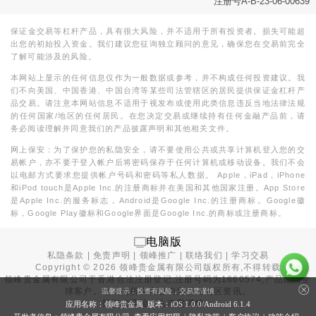
注册号A-B-23-06-00639
保证金交易等杠杆产品，具有很大风险，并不适用于所有投资者。损失可能超
出您的初始投入资金。我们建议您征询独立顾问的意见，确保您在交易前完全
了解可能涉及的风险。
本网站上显示的任何信息仅作为一般数据或参考，并不构成任何投资建议。我
们不向美国、中国香港、中国台湾等某些司法管辖区的居民提供保证金杠杆产
品交易。请注意本网站信息不适用于视发布或使用此类信息违反当地法律法规
的任何国家/地区的任何居民。在您决定交易或继续持有任何金融产品前，请
务必阅读理解并同意我们的产品披露声明和其他相关文件。
网上保安：为了保护您的私隐安全，请不要使用公共或共享计算机登入您的交
易帐户，亦不要于登入帐户后将密码保存于任何计算机或移动设备。我们不会
以电邮方式要求您提供帐户号码和密码等私人数据。 Apple，iPad，iPhone
和iPod touch是Apple Inc.的注册商标并在美国和其他国家注册。App Store
是Apple Inc.的服务标志，Android是Google Inc.的注册商标。Google徽
标，Google Play徽标和Google界面是Google Inc.的商标或注册商标。
电脑版
私隐条款
|
免责声明
|
领峰推广
|
联络我们
|
学习交易
Copyright ©
2026
领峰贵金属有限公司版权所有,不得转载
领峰贵金属有限公司于
香港合法注册登记
,注册号码为1660574,产品面向全
球客户。本站内所有内容均为香港地区资讯。
温馨提示：投资有风险，交易需谨慎
投资有风险，入市需谨慎。
应用名称：领峰贵金属 版本：iOS
1.0.0
/Android
6.1.4