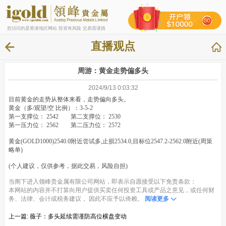
您访问的是香港地区网站 投资有风险 交易需谨慎
直播观点
周游：黄金走势偏多头
2024/9/13 0:03:32
目前黄金的走势从整体来看，走势偏向多头。
黄金（多/观望/空 比例）：3-5-2
第一支撑位： 2542 第二支撑位： 2530
第一压力位： 2562 第二压力位： 2572
黄金(GOLD1000)2540.0附近尝试多,止损2534.0,目标位2547.2-2562.0附近(周策
略单)
(个人建议，仅供参考，据此交易，风险自担)
当阁下进入领峰贵金属有限公司网站，即表示自愿接受以下免责条款：
本网站的内容并不打算向用户提供买卖任何投资工具或产品之意见，或任何财
务、法律、会计或税务建议， 因此不应予以倚赖。
阅读更多
上一篇:
薇子：多头延续需谨防高位横盘变动