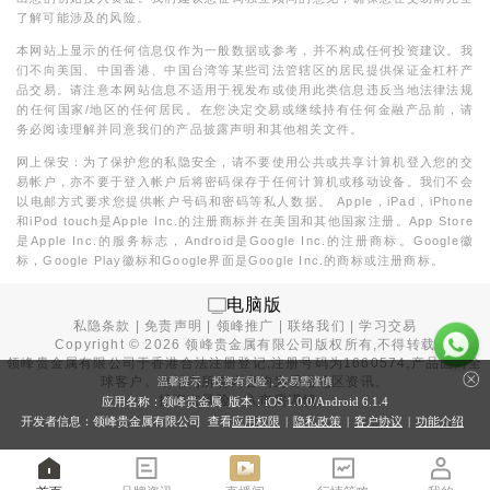
了解可能涉及的风险。
本网站上显示的任何信息仅作为一般数据或参考，并不构成任何投资建议。我
们不向美国、中国香港、中国台湾等某些司法管辖区的居民提供保证金杠杆产
品交易。请注意本网站信息不适用于视发布或使用此类信息违反当地法律法规
的任何国家/地区的任何居民。在您决定交易或继续持有任何金融产品前，请
务必阅读理解并同意我们的产品披露声明和其他相关文件。
网上保安：为了保护您的私隐安全，请不要使用公共或共享计算机登入您的交
易帐户，亦不要于登入帐户后将密码保存于任何计算机或移动设备。我们不会
以电邮方式要求您提供帐户号码和密码等私人数据。 Apple，iPad，iPhone
和iPod touch是Apple Inc.的注册商标并在美国和其他国家注册。App Store
是Apple Inc.的服务标志，Android是Google Inc.的注册商标。Google徽
标，Google Play徽标和Google界面是Google Inc.的商标或注册商标。
电脑版
私隐条款
|
免责声明
|
领峰推广
|
联络我们
|
学习交易
Copyright ©
2026
领峰贵金属有限公司版权所有,不得转载
领峰贵金属有限公司于
香港合法注册登记
,注册号码为1660574,产品面向全
球客户。本站内所有内容均为香港地区资讯。
温馨提示：投资有风险，交易需谨慎
投资有风险，入市需谨慎。
应用名称：领峰贵金属 版本：iOS
1.0.0
/Android
6.1.4
开发者信息：领峰贵金属有限公司 查看
应用权限
|
隐私政策
|
客户协议
|
功能介绍