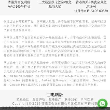
香港黄金交易所
三大最活跃伦敦金/银交
香港海关A类贵金属交
AA类145号行员
易商大奖
易证书
注册号A-B-23-06-00639
保证金交易等杠杆产品，具有很大风险，并不适用于所有投资者。损失可能超
出您的初始投入资金。我们建议您征询独立顾问的意见，确保您在交易前完全
了解可能涉及的风险。
本网站上显示的任何信息仅作为一般数据或参考，并不构成任何投资建议。我
们不向美国、中国香港、中国台湾等某些司法管辖区的居民提供保证金杠杆产
品交易。请注意本网站信息不适用于视发布或使用此类信息违反当地法律法规
的任何国家/地区的任何居民。在您决定交易或继续持有任何金融产品前，请
务必阅读理解并同意我们的产品披露声明和其他相关文件。
网上保安：为了保护您的私隐安全，请不要使用公共或共享计算机登入您的交
易帐户，亦不要于登入帐户后将密码保存于任何计算机或移动设备。我们不会
以电邮方式要求您提供帐户号码和密码等私人数据。 Apple，iPad，iPhone
和iPod touch是Apple Inc.的注册商标并在美国和其他国家注册。App Store
是Apple Inc.的服务标志，Android是Google Inc.的注册商标。Google徽
标，Google Play徽标和Google界面是Google Inc.的商标或注册商标。
电脑版
私隐条款
|
免责声明
|
领峰推广
|
联络我们
|
学习交易
Copyright ©
2026
领峰贵金属有限公司版权所有,不得转载
领峰贵金属有限公司于
香港合法注册登记
,注册号码为1660574,产品面向全