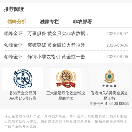
推荐阅读
领峰分析
独家专栏
非农部署
领峰金评：万事俱备 黄金只欠非农数据“东风”
2026-08-07
领峰金评：突破突破 黄金破位火箭拉升
2026-08-06
领峰金评：静待小非农指引 黄金或一击破局
2026-08-05
香港黄金交易所
三大最活跃伦敦金/银交
香港海关A类贵金属交
AA类145号行员
易商大奖
易证书
注册号A-B-23-06-00639
保证金交易等杠杆产品，具有很大风险，并不适用于所有投资者。损失可能超
出您的初始投入资金。我们建议您征询独立顾问的意见，确保您在交易前完全
了解可能涉及的风险。