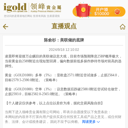
您访问的是香港地区网站 投资有风险 交易需谨慎
直播观点
陈俞杉：美联储的底牌
2024/9/18 12:10:02
凌晨即将迎接万众瞩目的美联储议息大戏，目前市场预期降息25BP概率极大，
当前黄金自2589附近出现短暂回调，偏向数据前低多操作静待市场对前高的选
择性。
黄金（GOLD1000）多单（5%）：亚欧盘2571.0附近尝试做多，止损2564.0，
目标2579.5-2590.0附近。（策略单）
黄金（GOLD1000）空单（3%）：议息数据后跌破2588.0附近尝试轻仓做空，
止损2593.0，目标2582.0-2565.0附近。（策略单）
【个人建议仅供参考，以上点位以卖价为准，据此交易风险自担】
当阁下进入领峰贵金属有限公司网站，即表示自愿接受以下免责条款：
本网站的内容并不打算向用户提供买卖任何投资工具或产品之意见，或任何财
务、法律、会计或税务建议， 因此不应予以倚赖。
阅读更多