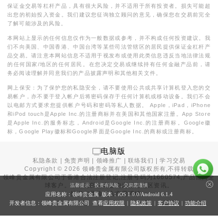
保证金交易等杠杆产品，具有很大风险，并不适用于所有投资者。损失可能超
出您的初始投入资金。我们建议您征询独立顾问的意见，确保您在交易前完全
了解可能涉及的风险。
本网站上显示的任何信息仅作为一般数据或参考，并不构成任何投资建议。我
们不向美国、中国香港、中国台湾等某些司法管辖区的居民提供保证金杠杆产
品交易。请注意本网站信息不适用于视发布或使用此类信息违反当地法律法规
的任何国家/地区的任何居民。在您决定交易或继续持有任何金融产品前，请
务必阅读理解并同意我们的产品披露声明和其他相关文件。
网上保安：为了保护您的私隐安全，请不要使用公共或共享计算机登入您的交
易帐户，亦不要于登入帐户后将密码保存于任何计算机或移动设备。我们不会
以电邮方式要求您提供帐户号码和密码等私人数据。 Apple，iPad，iPhone
和iPod touch是Apple Inc.的注册商标并在美国和其他国家注册。App Store
是Apple Inc.的服务标志，Android是Google Inc.的注册商标。Google徽
标，Google Play徽标和Google界面是Google Inc.的商标或注册商标。
电脑版
私隐条款
|
免责声明
|
领峰推广
|
联络我们
|
学习交易
Copyright ©
2026
领峰贵金属有限公司版权所有,不得转载
领峰贵金属有限公司于
香港合法注册登记
,注册号码为1660574,产品面向全
球客户。本站内所有内容均为香港地区资讯。
温馨提示：投资有风险，交易需谨慎
投资有风险，入市需谨慎。
应用名称：领峰贵金属 版本：iOS
1.0.0
/Android
6.1.4
开发者信息：领峰贵金属有限公司 查看
应用权限
|
隐私政策
|
客户协议
|
功能介绍