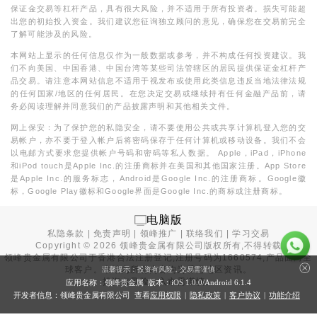
保证金交易等杠杆产品，具有很大风险，并不适用于所有投资者。损失可能超
出您的初始投入资金。我们建议您征询独立顾问的意见，确保您在交易前完全
了解可能涉及的风险。
本网站上显示的任何信息仅作为一般数据或参考，并不构成任何投资建议。我
们不向美国、中国香港、中国台湾等某些司法管辖区的居民提供保证金杠杆产
品交易。请注意本网站信息不适用于视发布或使用此类信息违反当地法律法规
的任何国家/地区的任何居民。在您决定交易或继续持有任何金融产品前，请
务必阅读理解并同意我们的产品披露声明和其他相关文件。
网上保安：为了保护您的私隐安全，请不要使用公共或共享计算机登入您的交
易帐户，亦不要于登入帐户后将密码保存于任何计算机或移动设备。我们不会
以电邮方式要求您提供帐户号码和密码等私人数据。 Apple，iPad，iPhone
和iPod touch是Apple Inc.的注册商标并在美国和其他国家注册。App Store
是Apple Inc.的服务标志，Android是Google Inc.的注册商标。Google徽
标，Google Play徽标和Google界面是Google Inc.的商标或注册商标。
电脑版
私隐条款
|
免责声明
|
领峰推广
|
联络我们
|
学习交易
Copyright ©
2026
领峰贵金属有限公司版权所有,不得转载
领峰贵金属有限公司于
香港合法注册登记
,注册号码为1660574,产品面向全
球客户。本站内所有内容均为香港地区资讯。
温馨提示：投资有风险，交易需谨慎
投资有风险，入市需谨慎。
应用名称：领峰贵金属 版本：iOS
1.0.0
/Android
6.1.4
开发者信息：领峰贵金属有限公司 查看
应用权限
|
隐私政策
|
客户协议
|
功能介绍