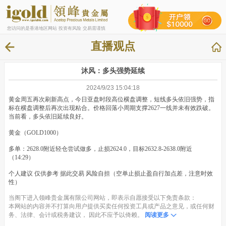
您访问的是香港地区网站 投资有风险 交易需谨慎
直播观点
沐风：多头强势延续
2024/9/23 15:04:18
黄金周五再次刷新高点，今日亚盘时段高位横盘调整，短线多头依旧强势，指
标在横盘调整后再次出现粘合。价格回落小周期支撑2627一线并未有效跌破。
当前看，多头依旧延续良好。
黄金（GOLD1000）
多单：2628.0附近轻仓尝试做多，止损2624.0，目标2632.8-2638.0附近
（14:29）
个人建议 仅供参考 据此交易 风险自担（空单止损止盈自行加点差，注意时效
性）
当阁下进入领峰贵金属有限公司网站，即表示自愿接受以下免责条款：
本网站的内容并不打算向用户提供买卖任何投资工具或产品之意见，或任何财
务、法律、会计或税务建议， 因此不应予以倚赖。
阅读更多