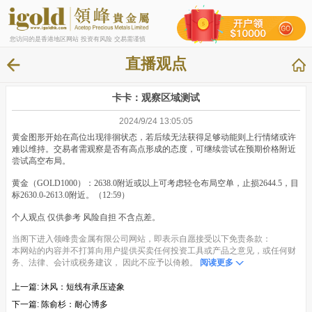
您访问的是香港地区网站 投资有风险 交易需谨慎
直播观点
卡卡：观察区域测试
2024/9/24 13:05:05
黄金图形开始在高位出现徘徊状态，若后续无法获得足够动能则上行情绪或许
难以维持。交易者需观察是否有高点形成的态度，可继续尝试在预期价格附近
尝试高空布局。
黄金（GOLD1000）：2638.0附近或以上可考虑轻仓布局空单，止损2644.5，目
标2630.0-2613.0附近。（12:59）
个人观点 仅供参考 风险自担 不含点差。
当阁下进入领峰贵金属有限公司网站，即表示自愿接受以下免责条款：
本网站的内容并不打算向用户提供买卖任何投资工具或产品之意见，或任何财
务、法律、会计或税务建议， 因此不应予以倚赖。
阅读更多
上一篇:
沐风：短线有承压迹象
下一篇:
陈俞杉：耐心博多