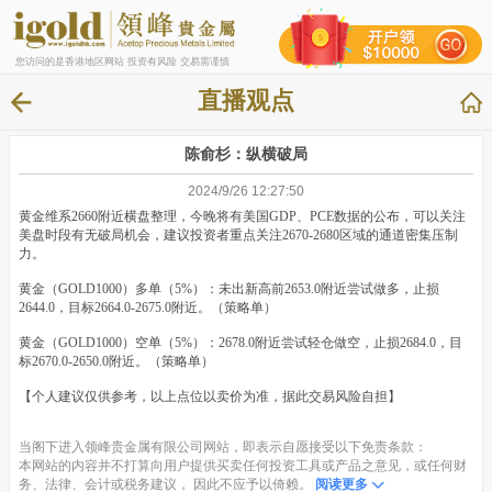
您访问的是香港地区网站 投资有风险 交易需谨慎
直播观点
​陈俞杉：纵横破局
2024/9/26 12:27:50
黄金维系2660附近横盘整理，今晚将有美国GDP、PCE数据的公布，可以关注
美盘时段有无破局机会，建议投资者重点关注2670-2680区域的通道密集压制
力。
黄金（GOLD1000）多单（5%）：未出新高前2653.0附近尝试做多，止损
2644.0，目标2664.0-2675.0附近。（策略单）
黄金（GOLD1000）空单（5%）：2678.0附近尝试轻仓做空，止损2684.0，目
标2670.0-2650.0附近。（策略单）
【个人建议仅供参考，以上点位以卖价为准，据此交易风险自担】
当阁下进入领峰贵金属有限公司网站，即表示自愿接受以下免责条款：
本网站的内容并不打算向用户提供买卖任何投资工具或产品之意见，或任何财
务、法律、会计或税务建议， 因此不应予以倚赖。
阅读更多