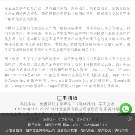
保证金交易等杠杆产品，具有很大风险，并不适用于所有投资者。损失可能超
出您的初始投入资金。我们建议您征询独立顾问的意见，确保您在交易前完全
了解可能涉及的风险。
本网站上显示的任何信息仅作为一般数据或参考，并不构成任何投资建议。我
们不向美国、中国香港、中国台湾等某些司法管辖区的居民提供保证金杠杆产
品交易。请注意本网站信息不适用于视发布或使用此类信息违反当地法律法规
的任何国家/地区的任何居民。在您决定交易或继续持有任何金融产品前，请
务必阅读理解并同意我们的产品披露声明和其他相关文件。
网上保安：为了保护您的私隐安全，请不要使用公共或共享计算机登入您的交
易帐户，亦不要于登入帐户后将密码保存于任何计算机或移动设备。我们不会
以电邮方式要求您提供帐户号码和密码等私人数据。 Apple，iPad，iPhone
和iPod touch是Apple Inc.的注册商标并在美国和其他国家注册。App Store
是Apple Inc.的服务标志，Android是Google Inc.的注册商标。Google徽
标，Google Play徽标和Google界面是Google Inc.的商标或注册商标。
电脑版
私隐条款
|
免责声明
|
领峰推广
|
联络我们
|
学习交易
Copyright ©
2026
领峰贵金属有限公司版权所有,不得转载
领峰贵金属有限公司于
香港合法注册登记
,注册号码为1660574,产品面向全
球客户。本站内所有内容均为香港地区资讯。
温馨提示：投资有风险，交易需谨慎
投资有风险，入市需谨慎。
应用名称：领峰贵金属 版本：iOS
1.0.0
/Android
6.1.4
开发者信息：领峰贵金属有限公司 查看
应用权限
|
隐私政策
|
客户协议
|
功能介绍