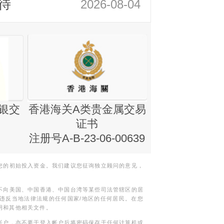
待
2026-08-04
银交
香港海关A类贵金属交易
金银业贸易
证书
集团证书(铸
注册号A-B-23-06-00639
您的初始投入资金。我们建议您征询独立顾问的意见，
不向美国、中国香港、中国台湾等某些司法管辖区的居
违反当地法律法规的任何国家/地区的任何居民。在您
明和其他相关文件。
帐户，亦不要于登入帐户后将密码保存于任何计算机或