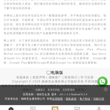
出您的初始投入资金。我们建议您征询独立顾问的意见，确保您在交易前完全
了解可能涉及的风险。
本网站上显示的任何信息仅作为一般数据或参考，并不构成任何投资建议。我
们不向美国、中国香港、中国台湾等某些司法管辖区的居民提供保证金杠杆产
品交易。请注意本网站信息不适用于视发布或使用此类信息违反当地法律法规
的任何国家/地区的任何居民。在您决定交易或继续持有任何金融产品前，请
务必阅读理解并同意我们的产品披露声明和其他相关文件。
网上保安：为了保护您的私隐安全，请不要使用公共或共享计算机登入您的交
易帐户，亦不要于登入帐户后将密码保存于任何计算机或移动设备。我们不会
以电邮方式要求您提供帐户号码和密码等私人数据。 Apple，iPad，iPhone
和iPod touch是Apple Inc.的注册商标并在美国和其他国家注册。App Store
是Apple Inc.的服务标志，Android是Google Inc.的注册商标。Google徽
标，Google Play徽标和Google界面是Google Inc.的商标或注册商标。
电脑版
私隐条款
|
免责声明
|
领峰推广
|
联络我们
|
学习交易
Copyright ©
2026
领峰贵金属有限公司版权所有,不得转载
领峰贵金属有限公司于
香港合法注册登记
,注册号码为1660574,产品面向全
球客户。本站内所有内容均为香港地区资讯。
温馨提示：投资有风险，交易需谨慎
投资有风险，入市需谨慎。
应用名称：领峰贵金属 版本：iOS
1.0.0
/Android
6.1.4
开发者信息：领峰贵金属有限公司 查看
应用权限
|
隐私政策
|
客户协议
|
功能介绍