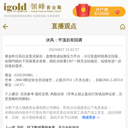
您访问的是香港地区网站 投资有风险 交易需谨慎
直播观点
沐风：平顶后有回调
2024/9/27 15:42:57
黄金昨日高位反复试探后，盘整形成短期压力平台，今日亚盘时段再次回落，
短期均线向下回落逐步发散，因此当前看2367一线无法站稳后，短线有进一步
回落的需求。
黄金（GOLD1000）：
空单：2666.0附近轻仓尝试做空，止损2670.0（不含点差），目标2661.2-2655.0
附近（14:37）
个人建议 仅供参考 据此交易 风险自担（空单止损止盈自行加该品种点差，注
意策略时间限制）
当阁下进入领峰贵金属有限公司网站，即表示自愿接受以下免责条款：
本网站的内容并不打算向用户提供买卖任何投资工具或产品之意见，或任何财
务、法律、会计或税务建议， 因此不应予以倚赖。
阅读更多
上一篇:
浩柠：PCE数据重磅来袭，关注金价波动