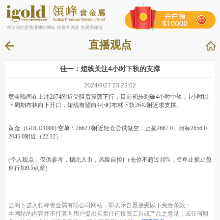
您访问的是香港地区网站 投资有风险 交易需谨慎
直播观点
佳一：短线关注4小时下轨的支撑
2024/9/27 23:23:02
黄金晚间在上冲2674附近受阻后震荡下行，目前初步刺破4小时中轨，1小时以
下周期布林向下开口，短线有望向4小时布林下轨2642附近求支撑。
黄金（GOLD1000):空单：2662.0附近轻仓尝试做空，止损2667.0，目标2656.0-
2645.0附近（22:32）
(个人观点，仅供参考，据此入市，风险自担)（仓位不超过10%，空单止损止盈
自行加0.5点差）
当阁下进入领峰贵金属有限公司网站，即表示自愿接受以下免责条款：
本网站的内容并不打算向用户提供买卖任何投资工具或产品之意见，或任何财