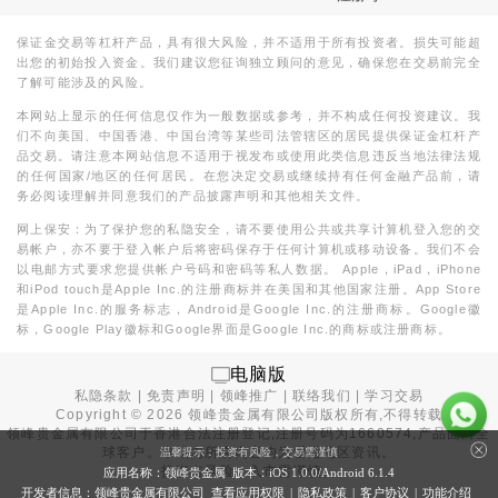
保证金交易等杠杆产品，具有很大风险，并不适用于所有投资者。损失可能超
出您的初始投入资金。我们建议您征询独立顾问的意见，确保您在交易前完全
了解可能涉及的风险。
本网站上显示的任何信息仅作为一般数据或参考，并不构成任何投资建议。我
们不向美国、中国香港、中国台湾等某些司法管辖区的居民提供保证金杠杆产
品交易。请注意本网站信息不适用于视发布或使用此类信息违反当地法律法规
的任何国家/地区的任何居民。在您决定交易或继续持有任何金融产品前，请
务必阅读理解并同意我们的产品披露声明和其他相关文件。
网上保安：为了保护您的私隐安全，请不要使用公共或共享计算机登入您的交
易帐户，亦不要于登入帐户后将密码保存于任何计算机或移动设备。我们不会
以电邮方式要求您提供帐户号码和密码等私人数据。 Apple，iPad，iPhone
和iPod touch是Apple Inc.的注册商标并在美国和其他国家注册。App Store
是Apple Inc.的服务标志，Android是Google Inc.的注册商标。Google徽
标，Google Play徽标和Google界面是Google Inc.的商标或注册商标。
电脑版
私隐条款
|
免责声明
|
领峰推广
|
联络我们
|
学习交易
Copyright ©
2026
领峰贵金属有限公司版权所有,不得转载
领峰贵金属有限公司于
香港合法注册登记
,注册号码为1660574,产品面向全
球客户。本站内所有内容均为香港地区资讯。
温馨提示：投资有风险，交易需谨慎
投资有风险，入市需谨慎。
应用名称：领峰贵金属 版本：iOS
1.0.0
/Android
6.1.4
开发者信息：领峰贵金属有限公司 查看
应用权限
|
隐私政策
|
客户协议
|
功能介绍