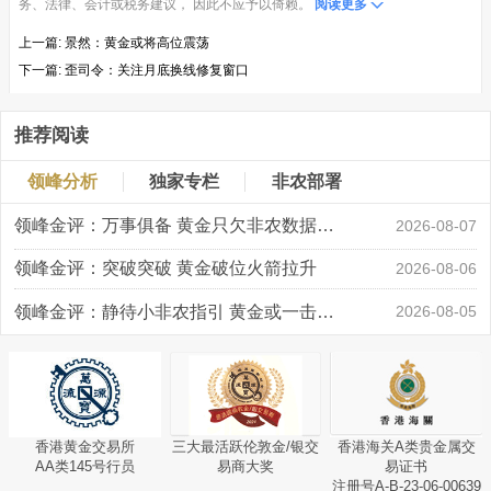
务、法律、会计或税务建议， 因此不应予以倚赖。
阅读更多
上一篇:
景然：黄金或将高位震荡
下一篇:
歪司令：关注月底换线修复窗口
推荐阅读
领峰分析
独家专栏
非农部署
领峰金评：万事俱备 黄金只欠非农数据“东风”
2026-08-07
领峰金评：突破突破 黄金破位火箭拉升
2026-08-06
领峰金评：静待小非农指引 黄金或一击破局
2026-08-05
香港黄金交易所
三大最活跃伦敦金/银交
香港海关A类贵金属交
AA类145号行员
易商大奖
易证书
注册号A-B-23-06-00639