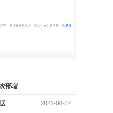
法律、会计或税务建议， 因此不应予以倚赖。
阅读更
农部署
领峰金评：万事俱备 黄金只欠非农数据“东风”
2026-08-07