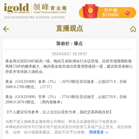
您访问的是香港地区网站 投资有风险 交易需谨慎
直播观点
陈俞杉：爆点
2024/10/17 18:29:57
黄金再次回归2685前高一线，晚间又有欧洲央行决议登场，目前市场预期欧银
再降25BP的概率极大，晚间黄金能否成功突显强势值得一观，建议投资者耐心
持多并等待新入场机会。
黄金（GOLD1000）多单（5%）：2679.0附近尝试做多，止损2671.0，目标
2689.0-2709.0附近。（17:57）
黄金（GOLD1000）空单（5%）：2710.0附近尝试做空，止损2720.0，目标
2690.0-2670.0附近。（周内策略单）
【个人建议仅供参考，以上点位以卖价为准，据此交易风险自担】
当阁下进入领峰贵金属有限公司网站，即表示自愿接受以下免责条款：
本网站的内容并不打算向用户提供买卖任何投资工具或产品之意见，或任何财
务、法律、会计或税务建议， 因此不应予以倚赖。
阅读更多