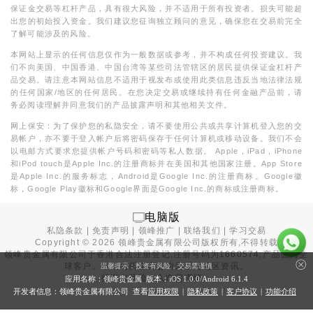
保证金交易等杠杆产品，具有很大风险，并不适用于所有投资者。损失可能超
出您的初始投入资金。我们建议您征询独立顾问的意见，确保您在交易前完全
了解可能涉及的风险。
本网站上显示的任何信息仅作为一般数据或参考，并不构成任何投资建议。我
们不向美国、中国香港、中国台湾等某些司法管辖区的居民提供保证金杠杆产
品交易。请注意本网站信息不适用于视发布或使用此类信息违反当地法律法规
的任何国家/地区的任何居民。在您决定交易或继续持有任何金融产品前，请
务必阅读理解并同意我们的产品披露声明和其他相关文件。
网上保安：为了保护您的私隐安全，请不要使用公共或共享计算机登入您的交
易帐户，亦不要于登入帐户后将密码保存于任何计算机或移动设备。我们不会
以电邮方式要求您提供帐户号码和密码等私人数据。 Apple，iPad，iPhone
和iPod touch是Apple Inc.的注册商标并在美国和其他国家注册。App Store
是Apple Inc.的服务标志，Android是Google Inc.的注册商标。Google徽
标，Google Play徽标和Google界面是Google Inc.的商标或注册商标。
电脑版
私隐条款
|
免责声明
|
领峰推广
|
联络我们
|
学习交易
Copyright ©
2026
领峰贵金属有限公司版权所有,不得转载
领峰贵金属有限公司于
香港合法注册登记
,注册号码为1660574,产品面向全
球客户。本站内所有内容均为香港地区资讯。
温馨提示：投资有风险，交易需谨慎
投资有风险，入市需谨慎。
应用名称：领峰贵金属 版本：iOS
1.0.0
/Android
6.1.4
开发者信息：领峰贵金属有限公司 查看
应用权限
|
隐私政策
|
客户协议
|
功能介绍