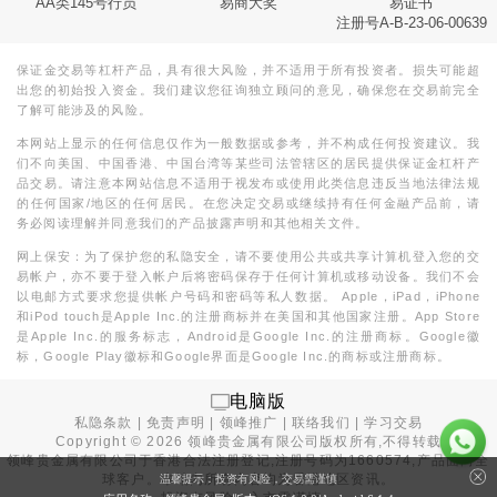
AA类145号行员
易商大奖
易证书
注册号A-B-23-06-00639
保证金交易等杠杆产品，具有很大风险，并不适用于所有投资者。损失可能超
出您的初始投入资金。我们建议您征询独立顾问的意见，确保您在交易前完全
了解可能涉及的风险。
本网站上显示的任何信息仅作为一般数据或参考，并不构成任何投资建议。我
们不向美国、中国香港、中国台湾等某些司法管辖区的居民提供保证金杠杆产
品交易。请注意本网站信息不适用于视发布或使用此类信息违反当地法律法规
的任何国家/地区的任何居民。在您决定交易或继续持有任何金融产品前，请
务必阅读理解并同意我们的产品披露声明和其他相关文件。
网上保安：为了保护您的私隐安全，请不要使用公共或共享计算机登入您的交
易帐户，亦不要于登入帐户后将密码保存于任何计算机或移动设备。我们不会
以电邮方式要求您提供帐户号码和密码等私人数据。 Apple，iPad，iPhone
和iPod touch是Apple Inc.的注册商标并在美国和其他国家注册。App Store
是Apple Inc.的服务标志，Android是Google Inc.的注册商标。Google徽
标，Google Play徽标和Google界面是Google Inc.的商标或注册商标。
电脑版
私隐条款
|
免责声明
|
领峰推广
|
联络我们
|
学习交易
Copyright ©
2026
领峰贵金属有限公司版权所有,不得转载
领峰贵金属有限公司于
香港合法注册登记
,注册号码为1660574,产品面向全
球客户。本站内所有内容均为香港地区资讯。
温馨提示：投资有风险，交易需谨慎