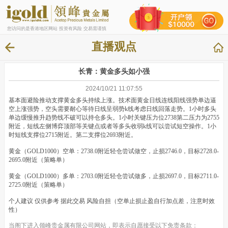
您访问的是香港地区网站 投资有风险 交易需谨慎
直播观点
长青：黄金多头如小强
2024/10/21 11:07:55
基本面避险推动支撑黄金多头持续上涨。技术面黄金日线连线阳线强势单边逼
空上涨强势，空头需要耐心等待日线呈弱势k线考虑日线回落走势。1小时多头
单边缓慢推升趋势线不破可以持仓多头。1小时关键压力位2738第二压力为2755
附近，短线左侧博弈顶部等关键点或者等多头收弱k线可以尝试短空操作。1小
时短线支撑位2715附近。第二支撑位2693附近。
黄金（GOLD1000）空单：2738.0附近轻仓尝试做空，止损2746.0，目标2728.0-
2695.0附近（策略单）
黄金（GOLD1000）多单：2703.0附近轻仓尝试做多，止损2697.0，目标2711.0-
2725.0附近（策略单）
个人建议 仅供参考 据此交易 风险自担（空单止损止盈自行加点差，注意时效
性）
当阁下进入领峰贵金属有限公司网站，即表示自愿接受以下免责条款：