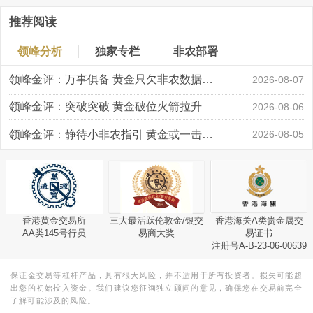
推荐阅读
领峰分析
独家专栏
非农部署
领峰金评：万事俱备 黄金只欠非农数据“东风”
2026-08-07
领峰金评：突破突破 黄金破位火箭拉升
2026-08-06
领峰金评：静待小非农指引 黄金或一击破局
2026-08-05
香港黄金交易所
三大最活跃伦敦金/银交
香港海关A类贵金属交
AA类145号行员
易商大奖
易证书
注册号A-B-23-06-00639
保证金交易等杠杆产品，具有很大风险，并不适用于所有投资者。损失可能超
出您的初始投入资金。我们建议您征询独立顾问的意见，确保您在交易前完全
了解可能涉及的风险。