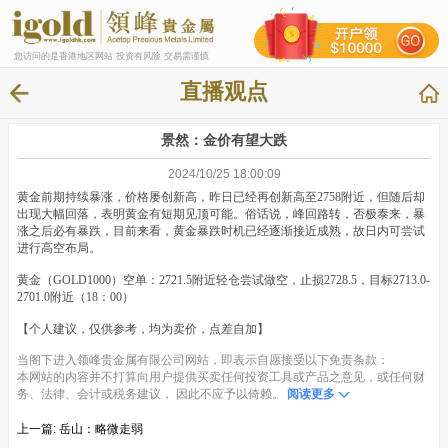
您访问的是香港地区网站 投资有风险 交易需谨慎
直播观点
景然：金价有望大跌
2024/10/25 18:00:09
黄金前期持续暴涨，价格屡创新高，昨日已经再创新高至2758附近，但随后却
出现大幅回落，表明黄金有短期见顶可能。俗话说，峰回路转，否极泰来，暴
涨之后必有暴跌，目前来看，黄金暴跌时机已经逐渐接近成熟，故日内可尝试
进行高空布局。
黄金（GOLD1000）空单：2721.5附近轻仓尝试做空，止损2728.5，目标2713.0-
2701.0附近（18：00）
【个人建议，仅供参考，均为卖价，点差自加】
当阁下进入领峰贵金属有限公司网站，即表示自愿接受以下免责条款：
本网站的内容并不打算向用户提供买卖任何投资工具或产品之意见，或任何财
务、法律、会计或税务建议， 因此不应予以倚赖。
阅读更多
上一篇:
岳山：略微走弱