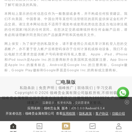
了解可能涉及的风险。
本网站上显示的任何信息仅作为一般数据或参考，并不构成任何投资建议。我
们不向美国、中国香港、中国台湾等某些司法管辖区的居民提供保证金杠杆产
品交易。请注意本网站信息不适用于视发布或使用此类信息违反当地法律法规
的任何国家/地区的任何居民。在您决定交易或继续持有任何金融产品前，请
务必阅读理解并同意我们的产品披露声明和其他相关文件。
网上保安：为了保护您的私隐安全，请不要使用公共或共享计算机登入您的交
易帐户，亦不要于登入帐户后将密码保存于任何计算机或移动设备。我们不会
以电邮方式要求您提供帐户号码和密码等私人数据。 Apple，iPad，iPhone
和iPod touch是Apple Inc.的注册商标并在美国和其他国家注册。App Store
是Apple Inc.的服务标志，Android是Google Inc.的注册商标。Google徽
标，Google Play徽标和Google界面是Google Inc.的商标或注册商标。
电脑版
私隐条款
|
免责声明
|
领峰推广
|
联络我们
|
学习交易
Copyright ©
2026
领峰贵金属有限公司版权所有,不得转载
领峰贵金属有限公司于
香港合法注册登记
,注册号码为1660574,产品面向全
球客户。本站内所有内容均为香港地区资讯。
温馨提示：投资有风险，交易需谨慎
投资有风险，入市需谨慎。
应用名称：领峰贵金属 版本：iOS
1.0.0
/Android
6.1.4
开发者信息：领峰贵金属有限公司 查看
应用权限
|
隐私政策
|
客户协议
|
功能介绍