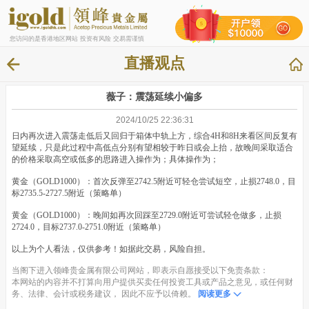
您访问的是香港地区网站 投资有风险 交易需谨慎
直播观点
薇子：震荡延续小偏多
2024/10/25 22:36:31
日内再次进入震荡走低后又回归于箱体中轨上方，综合4H和8H来看区间反复有
望延续，只是此过程中高低点分别有望相较于昨日或会上抬，故晚间采取适合
的价格采取高空或低多的思路进入操作为；具体操作为；
黄金（GOLD1000）：首次反弹至2742.5附近可轻仓尝试短空，止损2748.0，目
标2735.5-2727.5附近（策略单）
黄金（GOLD1000）：晚间如再次回踩至2729.0附近可尝试轻仓做多，止损
2724.0，目标2737.0-2751.0附近（策略单）
以上为个人看法，仅供参考！如据此交易，风险自担。
当阁下进入领峰贵金属有限公司网站，即表示自愿接受以下免责条款：
本网站的内容并不打算向用户提供买卖任何投资工具或产品之意见，或任何财
务、法律、会计或税务建议， 因此不应予以倚赖。
阅读更多