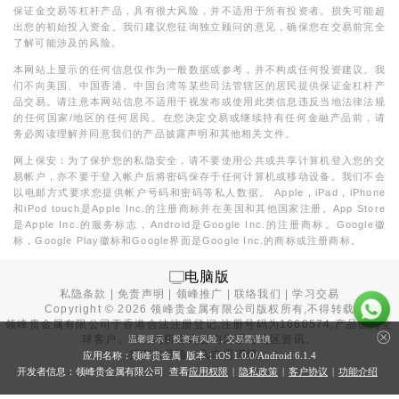
保证金交易等杠杆产品，具有很大风险，并不适用于所有投资者。损失可能超
出您的初始投入资金。我们建议您征询独立顾问的意见，确保您在交易前完全
了解可能涉及的风险。
本网站上显示的任何信息仅作为一般数据或参考，并不构成任何投资建议。我
们不向美国、中国香港、中国台湾等某些司法管辖区的居民提供保证金杠杆产
品交易。请注意本网站信息不适用于视发布或使用此类信息违反当地法律法规
的任何国家/地区的任何居民。在您决定交易或继续持有任何金融产品前，请
务必阅读理解并同意我们的产品披露声明和其他相关文件。
网上保安：为了保护您的私隐安全，请不要使用公共或共享计算机登入您的交
易帐户，亦不要于登入帐户后将密码保存于任何计算机或移动设备。我们不会
以电邮方式要求您提供帐户号码和密码等私人数据。 Apple，iPad，iPhone
和iPod touch是Apple Inc.的注册商标并在美国和其他国家注册。App Store
是Apple Inc.的服务标志，Android是Google Inc.的注册商标。Google徽
标，Google Play徽标和Google界面是Google Inc.的商标或注册商标。
电脑版
私隐条款
|
免责声明
|
领峰推广
|
联络我们
|
学习交易
Copyright ©
2026
领峰贵金属有限公司版权所有,不得转载
领峰贵金属有限公司于
香港合法注册登记
,注册号码为1660574,产品面向全
球客户。本站内所有内容均为香港地区资讯。
温馨提示：投资有风险，交易需谨慎
投资有风险，入市需谨慎。
应用名称：领峰贵金属 版本：iOS
1.0.0
/Android
6.1.4
开发者信息：领峰贵金属有限公司 查看
应用权限
|
隐私政策
|
客户协议
|
功能介绍