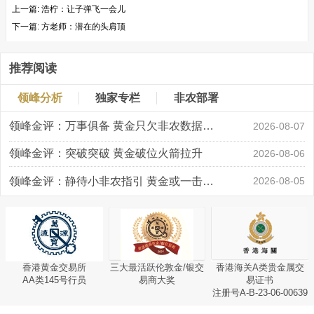
上一篇:
浩柠：让子弹飞一会儿
下一篇:
方老师：潜在的头肩顶
推荐阅读
领峰分析
独家专栏
非农部署
领峰金评：万事俱备 黄金只欠非农数据“东风”
2026-08-07
领峰金评：突破突破 黄金破位火箭拉升
2026-08-06
领峰金评：静待小非农指引 黄金或一击破局
2026-08-05
香港黄金交易所
三大最活跃伦敦金/银交
香港海关A类贵金属交
AA类145号行员
易商大奖
易证书
注册号A-B-23-06-00639