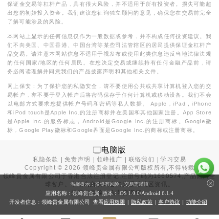
保证金交易等杠杆产品，具有很大风险，并不适用于所有投资者。损失可能超
出您的初始投入资金。我们建议您征询独立顾问的意见，确保您在交易前完全
了解可能涉及的风险。
本网站上显示的任何信息仅作为一般数据或参考，并不构成任何投资建议。我
们不向美国、中国香港、中国台湾等某些司法管辖区的居民提供保证金杠杆产
品交易。请注意本网站信息不适用于视发布或使用此类信息违反当地法律法规
的任何国家/地区的任何居民。在您决定交易或继续持有任何金融产品前，请
务必阅读理解并同意我们的产品披露声明和其他相关文件。
网上保安：为了保护您的私隐安全，请不要使用公共或共享计算机登入您的交
易帐户，亦不要于登入帐户后将密码保存于任何计算机或移动设备。我们不会
以电邮方式要求您提供帐户号码和密码等私人数据。 Apple，iPad，iPhone
和iPod touch是Apple Inc.的注册商标并在美国和其他国家注册。App Store
是Apple Inc.的服务标志，Android是Google Inc.的注册商标。Google徽
标，Google Play徽标和Google界面是Google Inc.的商标或注册商标。
电脑版
私隐条款
|
免责声明
|
领峰推广
|
联络我们
|
学习交易
Copyright ©
2026
领峰贵金属有限公司版权所有,不得转载
领峰贵金属有限公司于
香港合法注册登记
,注册号码为1660574,产品面向全
球客户。本站内所有内容均为香港地区资讯。
温馨提示：投资有风险，交易需谨慎
投资有风险，入市需谨慎。
应用名称：领峰贵金属 版本：iOS
1.0.0
/Android
6.1.4
开发者信息：领峰贵金属有限公司 查看
应用权限
|
隐私政策
|
客户协议
|
功能介绍