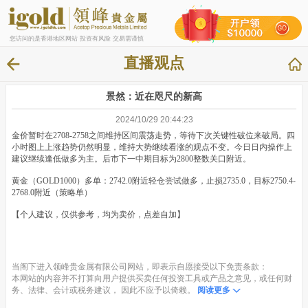
您访问的是香港地区网站 投资有风险 交易需谨慎
直播观点
景然：近在咫尺的新高
2024/10/29 20:44:23
金价暂时在2708-2758之间维持区间震荡走势，等待下次关键性破位来破局。四
小时图上上涨趋势仍然明显，维持大势继续看涨的观点不变。今日日内操作上
建议继续逢低做多为主。后市下一中期目标为2800整数关口附近。
黄金（GOLD1000）多单：2742.0附近轻仓尝试做多，止损2735.0，目标2750.4-
2768.0附近（策略单）
【个人建议，仅供参考，均为卖价，点差自加】
当阁下进入领峰贵金属有限公司网站，即表示自愿接受以下免责条款：
本网站的内容并不打算向用户提供买卖任何投资工具或产品之意见，或任何财
务、法律、会计或税务建议， 因此不应予以倚赖。
阅读更多