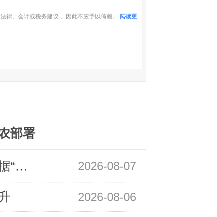
法律、会计或税务建议， 因此不应予以倚赖。
阅读更
农部署
领峰金评：万事俱备 黄金只欠非农数据“东风”
2026-08-07
升
2026-08-06