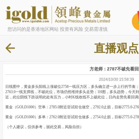
您访问的是香港地区网站 投资有风险 交易需谨慎
直播观点
方老师：2787不破先看
2024/10/30 15:58:39
日线图中，黄金多头阳线上涨破位2758一线压力区，多头确立进一步上行的节奏
2763.0一线支撑线，不破此位，市场仍然维持多头走势；1H图，多头趋势，今天到
近，此位阴线下跌说明此处有压力，小时K线收线不上破此位，日内走势先看回调
黄金（GOLD1000）空单：2785.0附近尝试轻仓做空，2792.0止损，目标2775.0-2
黄金（GOLD1000）多单：2762.0附近尝试轻仓做多，2754.0止损，目标2775.0-2
（个人建议，仅供参考，据此交易，风险自担）