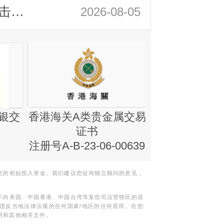
领峰金评：静待小非农指引 黄金或一击破局
2026-08-05
银交
香港海关A类贵金属交易
金银业贸易
证书
集团证书(铸
注册号A-B-23-06-00639
您的初始投入资金。我们建议您征询独立顾问的意见，
不向美国、中国香港、中国台湾等某些司法管辖区的居
违反当地法律法规的任何国家/地区的任何居民。在您
明和其他相关文件。