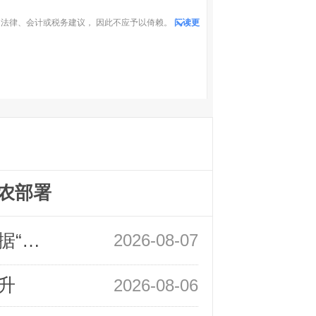
法律、会计或税务建议， 因此不应予以倚赖。
阅读更
农部署
领峰金评：万事俱备 黄金只欠非农数据“东风”
2026-08-07
升
2026-08-06