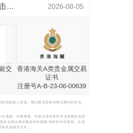
领峰金评：静待小非农指引 黄金或一击破局
2026-08-05
银交
香港海关A类贵金属交易
金银业贸易
证书
集团证书(铸
注册号A-B-23-06-00639
您的初始投入资金。我们建议您征询独立顾问的意见，
不向美国、中国香港、中国台湾等某些司法管辖区的居
违反当地法律法规的任何国家/地区的任何居民。在您
明和其他相关文件。