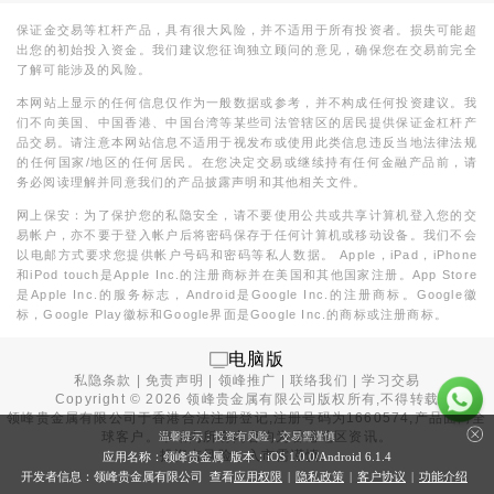
保证金交易等杠杆产品，具有很大风险，并不适用于所有投资者。损失可能超
出您的初始投入资金。我们建议您征询独立顾问的意见，确保您在交易前完全
了解可能涉及的风险。
本网站上显示的任何信息仅作为一般数据或参考，并不构成任何投资建议。我
们不向美国、中国香港、中国台湾等某些司法管辖区的居民提供保证金杠杆产
品交易。请注意本网站信息不适用于视发布或使用此类信息违反当地法律法规
的任何国家/地区的任何居民。在您决定交易或继续持有任何金融产品前，请
务必阅读理解并同意我们的产品披露声明和其他相关文件。
网上保安：为了保护您的私隐安全，请不要使用公共或共享计算机登入您的交
易帐户，亦不要于登入帐户后将密码保存于任何计算机或移动设备。我们不会
以电邮方式要求您提供帐户号码和密码等私人数据。 Apple，iPad，iPhone
和iPod touch是Apple Inc.的注册商标并在美国和其他国家注册。App Store
是Apple Inc.的服务标志，Android是Google Inc.的注册商标。Google徽
标，Google Play徽标和Google界面是Google Inc.的商标或注册商标。
电脑版
私隐条款
|
免责声明
|
领峰推广
|
联络我们
|
学习交易
Copyright ©
2026
领峰贵金属有限公司版权所有,不得转载
领峰贵金属有限公司于
香港合法注册登记
,注册号码为1660574,产品面向全
球客户。本站内所有内容均为香港地区资讯。
温馨提示：投资有风险，交易需谨慎
投资有风险，入市需谨慎。
应用名称：领峰贵金属 版本：iOS
1.0.0
/Android
6.1.4
开发者信息：领峰贵金属有限公司 查看
应用权限
|
隐私政策
|
客户协议
|
功能介绍