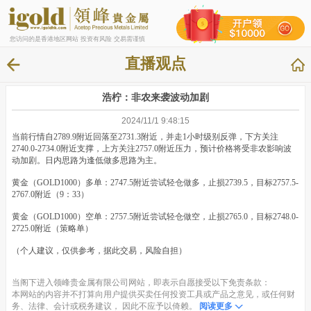
您访问的是香港地区网站 投资有风险 交易需谨慎
直播观点
浩柠：非农来袭波动加剧
2024/11/1 9:48:15
当前行情自2789.9附近回落至2731.3附近，并走1小时级别反弹，下方关注
2740.0-2734.0附近支撑，上方关注2757.0附近压力，预计价格将受非农影响波
动加剧。日内思路为逢低做多思路为主。
黄金（GOLD1000）多单：2747.5附近尝试轻仓做多，止损2739.5，目标2757.5-
2767.0附近（9：33）
黄金（GOLD1000）空单：2757.5附近尝试轻仓做空，止损2765.0，目标2748.0-
2725.0附近（策略单）
（个人建议，仅供参考，据此交易，风险自担）
当阁下进入领峰贵金属有限公司网站，即表示自愿接受以下免责条款：
本网站的内容并不打算向用户提供买卖任何投资工具或产品之意见，或任何财
务、法律、会计或税务建议， 因此不应予以倚赖。
阅读更多