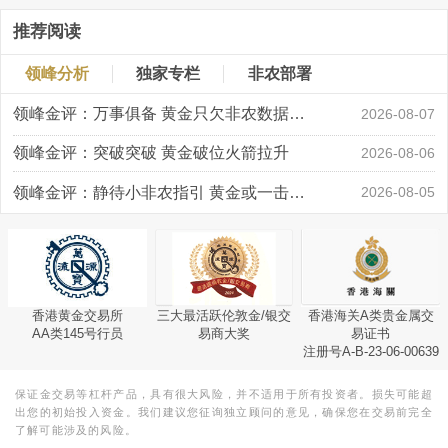
推荐阅读
领峰分析
独家专栏
非农部署
领峰金评：万事俱备 黄金只欠非农数据“东风”
2026-08-07
领峰金评：突破突破 黄金破位火箭拉升
2026-08-06
领峰金评：静待小非农指引 黄金或一击破局
2026-08-05
香港黄金交易所
三大最活跃伦敦金/银交
香港海关A类贵金属交
AA类145号行员
易商大奖
易证书
注册号A-B-23-06-00639
保证金交易等杠杆产品，具有很大风险，并不适用于所有投资者。损失可能超
出您的初始投入资金。我们建议您征询独立顾问的意见，确保您在交易前完全
了解可能涉及的风险。