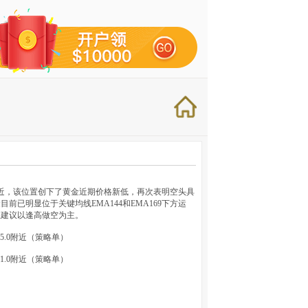
附近，该位置创下了黄金近期价格新低，再次表明空头具
已明显位于关键均线EMA144和EMA169下方运
上建议以逢高做空为主。
545.0附近（策略单）
561.0附近（策略单）