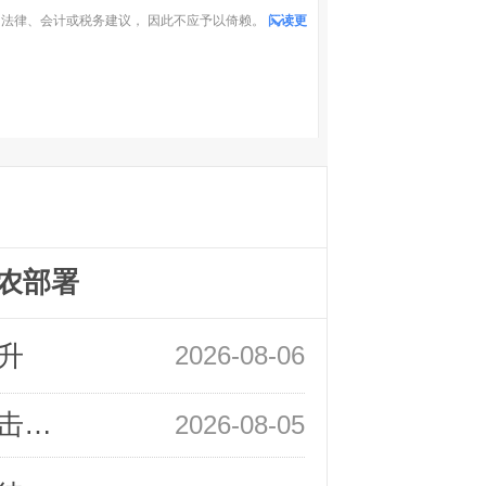
法律、会计或税务建议， 因此不应予以倚赖。
阅读更
农部署
升
2026-08-06
领峰金评：静待小非农指引 黄金或一击破局
2026-08-05