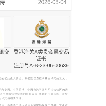
待
2026-08-04
银交
香港海关A类贵金属交易
金银业贸易
证书
集团证书(铸
注册号A-B-23-06-00639
您的初始投入资金。我们建议您征询独立顾问的意见，
不向美国、中国香港、中国台湾等某些司法管辖区的居
违反当地法律法规的任何国家/地区的任何居民。在您
明和其他相关文件。
帐户，亦不要于登入帐户后将密码保存于任何计算机或